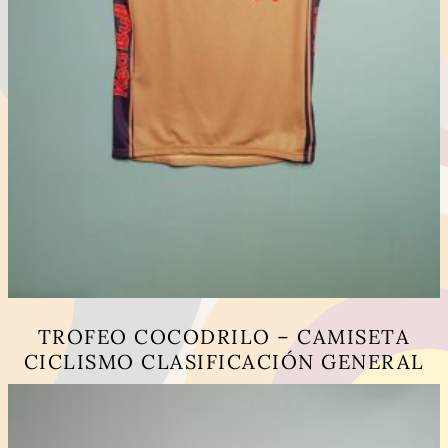
TROFEO COCODRILO – CAMISETA
CICLISMO CLASIFICACIÓN GENERAL
Este
producto
tiene
múltiples