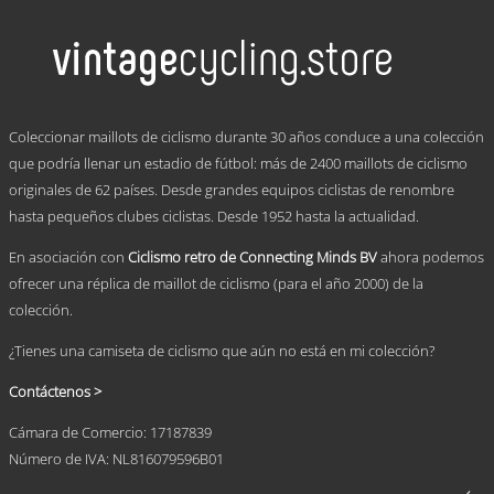
tiene
múltiples
variantes.
Las
opciones
se
.
pueden
Coleccionar maillots de ciclismo durante 30 años conduce a una colección
elegir
que podría llenar un estadio de fútbol: más de 2400 maillots de ciclismo
en
originales de 62 países. Desde grandes equipos ciclistas de renombre
la
página
hasta pequeños clubes ciclistas. Desde 1952 hasta la actualidad.
de
producto
En asociación con
Ciclismo retro de Connecting Minds BV
ahora podemos
ofrecer una réplica de maillot de ciclismo (para el año 2000) de la
colección.
¿Tienes una camiseta de ciclismo que aún no está en mi colección?
Contáctenos >
Cámara de Comercio: 17187839
Número de IVA: NL816079596B01