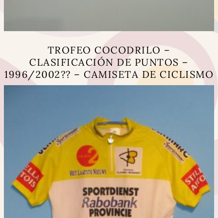
TROFEO COCODRILO –
CLASIFICACIÓN DE PUNTOS –
1996/2002?? – CAMISETA DE CICLISMO
Este
producto
tiene
múltiples
variantes.
Las
opciones
se
pueden
elegir
en
la
página
de
producto