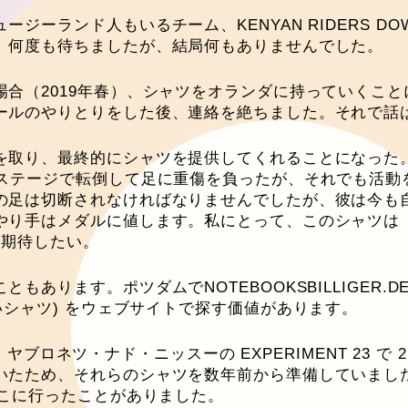
ーランド人もいるチーム、KENYAN RIDERS DOW
、何度も待ちましたが、結局何もありませんでした。
合（2019年春）、シャツをオランダに持っていくこ
ールのやりとりをした後、連絡を絶ちました。それで話
を取り、最終的にシャツを提供してくれることになった
1ステージで転倒して足に重傷を負ったが、それでも活動
の足は切断されなければなりませんでしたが、彼は今も
やり手はメダルに値します。私にとって、このシャツは
に期待したい。
あります。ポツダムでNOTEBOOKSBILLIGER.
いシャツ) をウェブサイトで探す価値があります。
、ヤブロネツ・ナド・ニッスーの EXPERIMENT 23 
たため、それらのシャツを数年前から準備していました。 
そこに行ったことがありました。