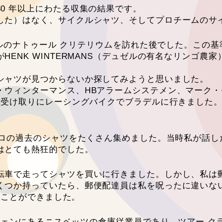
0 年以上にわたる収集の結果です。
した）はなく、サイクルシャツ、そしてプロチームのサ
ワールのナトゥール クリテリウムを訪れた後でした。この
ENK WINTERMANS（デュゼルの有名なリンゴ農
シャツが見つからないか探してみようと思いました。
ウィンターマンス、HBアラームシステメン、マーク・ゼ
取りにレーシングバイクでブラデルに行きました。 PRO 
プロの過去のシャツをたくさん集めました。当時私が話
はとても熱狂的でした。
転車で走ってシャツを買いに行きました。しかし、私は
くつか持っていたら、郵便配達員は私を呪ったに違いな
うことができました。
フェンにあるニスベッツの倉庫従業員であり、ツアー クラ