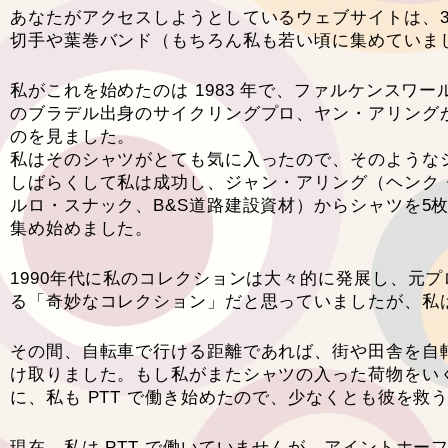
あなたがアクセスしようとしているウェブサイトは、3
切手や葉巻バンド（もちろん私も若い頃に集めていま
私がこれを始めたのは 1983 年で、ファルケンス
のブラデル出身のサイクリングプロ、ヤン・アリングがH
のを見ました。
私はそのシャツがとても気に入ったので、そのような
しばらくして私は成功し、ジャン・アリング（ヘンク・
ルロ・スナック、B&S道路建設資材）からシャツを5枚受け
集め始めました。
1990年代に私のコレクションは大々的に発展し、元
る「奇妙なコレクション」だと思っていましたが、私
その間、自転車で行ける距離であれば、街や田舎を自
け取りました。もし私がまたシャツの入った荷物をい
に、私も PTT で働き始めたので、少なくとも彼を救
現在、私は PTT で働いていませんが、アイントホー