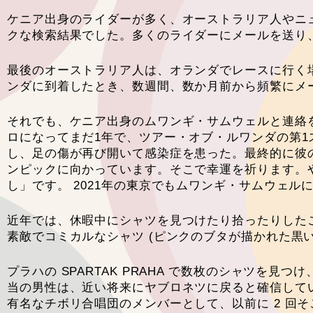
ケニア出身のライダーが多く、オーストラリア人やニュージ
クな検索結果でした。多くのライダーにメールを送り
最後のオーストラリア人は、オランダでレースに行く場
ンダに到着したとき、数週間、数か月前から頻繁にメ
それでも、ケニア出身のムワンギ・サムウェルと連絡
ロになってまだ1年で、ツアー・オブ・ルワンダの第
し、足の傷が再び開いて感染症を患った。最終的に彼
ンピックに向かっています。そこで幸運を祈ります。
し」です。 2021年の東京でもムワンギ・サムウェル
近年では、休暇中にシャツを見つけたり拾ったりしたことも
素敵でコミカルなシャツ (ピンクのブタが描かれた黒
プラハの SPARTAK PRAHA で数枚のシャツを見つけ
当の男性は、近い将来にヤブロネツに戻ると確信してい
有名なチボリ合唱団のメンバーとして、以前に 2 回