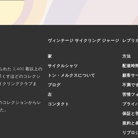
ヴィンテージ サイクリング ジャージ
レプリ
家
方法
サイクルシャツ
配達時
た 2,400 着以上の
トン・メルクスについて
顧客サ
尽くすほどのコレクシ
イクリングクラブま
ブログ
不満で
左
苦情フ
のコレクションからレ
コンタクト
プライ
した。
保証と
規約と
リプロ