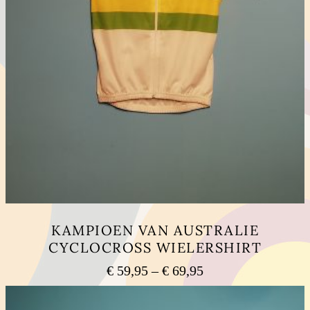
KAMPIOEN VAN AUSTRALIE
CYCLOCROSS WIELERSHIRT
€
59,95
–
€
69,95
価
格
こ
の
帯: