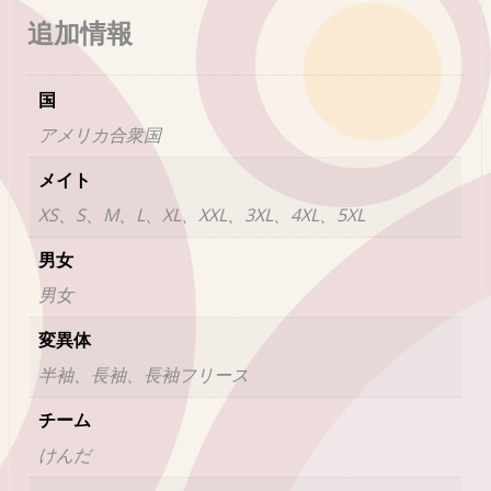
追加情報
国
アメリカ合衆国
メイト
XS、S、M、L、XL、XXL、3XL、4XL、5XL
男女
男女
変異体
半袖、長袖、長袖フリース
チーム
けんだ