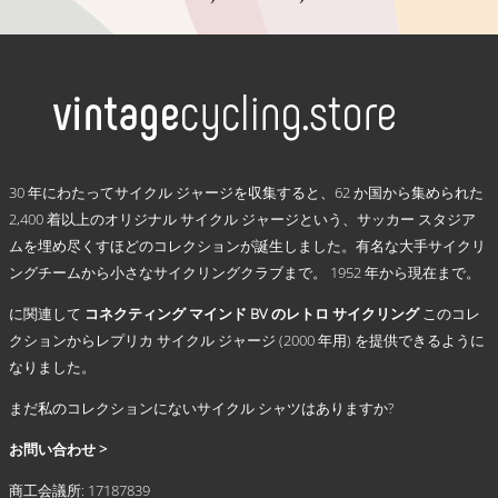
か
格
ら
こ
選
の
帯:
択
商
€ 59,95
で
品
–
き
に
€ 69,95
ま
は
す
複
.
数
30 年にわたってサイクル ジャージを収集すると、62 か国から集められた
の
2,400 着以上のオリジナル サイクル ジャージという、サッカー スタジア
バ
ムを埋め尽くすほどのコレクションが誕生しました。有名な大手サイクリ
リ
ングチームから小さなサイクリングクラブまで。 1952 年から現在まで。
エ
ー
に関連して
コネクティング マインド BV のレトロ サイクリング
このコレ
シ
クションからレプリカ サイクル ジャージ (2000 年用) を提供できるように
ョ
なりました。
ン
が
まだ私のコレクションにないサイクル シャツはありますか?
あ
り
お問い合わせ >
ま
商工会議所: 17187839
す。