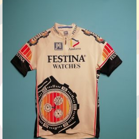
商
€ 59,95
品
–
に
€ 69,95
は
複
数
の
バ
リ
エ
ー
シ
ョ
ン
が
あ
り
ま
す。
オ
プ