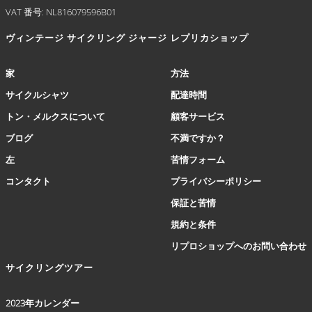
VAT 番号: NL816079596B01
オ
プ
ヴィンテージ サイクリング ジャージ
レプリカショップ
シ
ョ
ン
家
方法
は
サイクルシャツ
配達時間
商
品
トン・メルクスについて
顧客サービス
ペ
ブログ
不満ですか？
ー
ジ
左
苦情フォーム
か
コンタクト
プライバシーポリシー
ら
選
保証と苦情
択
規約と条件
で
き
リプロショップへのお問い合わせ
ま
サイクリングツアー
す
2023年カレンダー