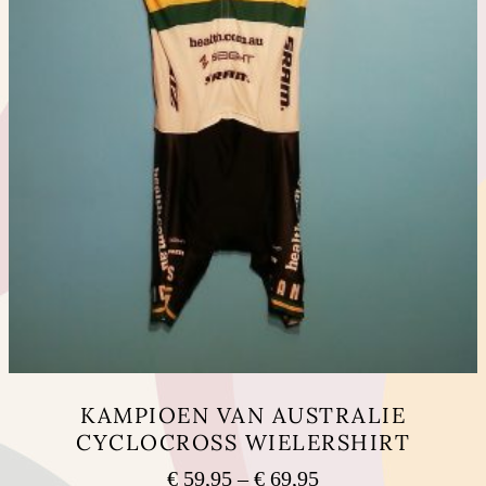
エ
ー
シ
ョ
ン
が
あ
り
ま
す。
オ
プ
シ
ョ
ン
は
商
品
KAMPIOEN VAN AUSTRALIE
ペ
CYCLOCROSS WIELERSHIRT
ー
ジ
€
59,95
–
€
69,95
価