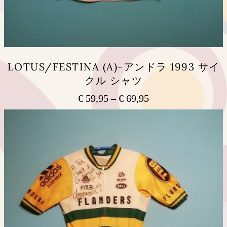
シ
ョ
ン
は
商
品
LOTUS/FESTINA (A)-アンドラ 1993 サイ
ペ
クル シャツ
ー
ジ
€
59,95
–
€
69,95
価
か
ら
格
こ
選
の
帯:
択
商
€ 59,95
で
品
–
き
に
€ 69,95
ま
は
す
複
数
の
バ
リ