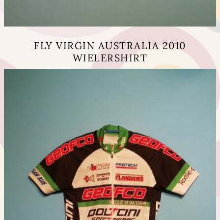
ン
は
商
品
FLY VIRGIN AUSTRALIA 2010
ペ
WIELERSHIRT
ー
ジ
こ
か
の
ら
商
選
品
択
に
で
は
き
複
ま
数
す
の
バ
リ
エ
ー
シ
ョ