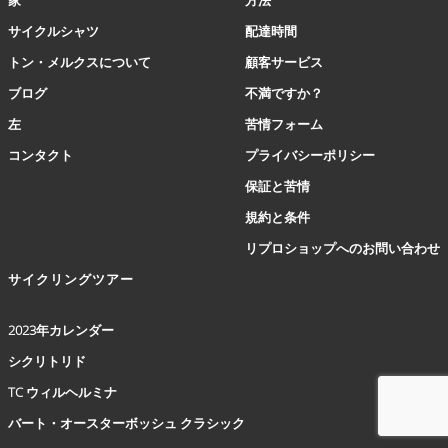
は
サイクルシャツ
配達時間
商
品
トン・メルクスについて
顧客サービス
ペ
ブログ
不満ですか？
ー
ジ
左
苦情フォーム
か
コンタクト
プライバシーポリシー
ら
選
保証と苦情
択
規約と条件
で
き
リプロショップへのお問い合わせ
ま
サイクリングツアー
す
2023年カレンダー
シクリトリド
TC ウィルヘルミナ
バート・オースターボッシュ クラシック