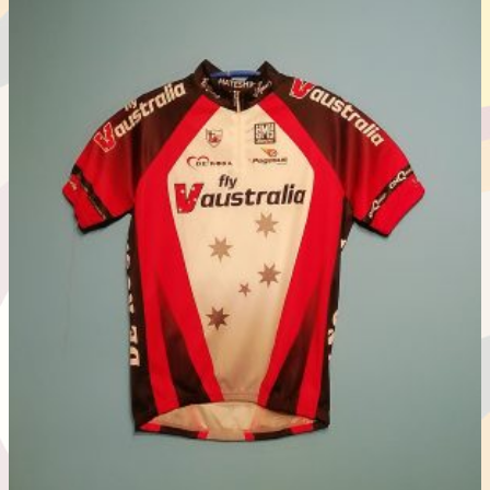
に
は
複
数
の
バ
リ
エ
ー
シ
ョ
ン
が
あ
り
ま
す。
オ
プ
シ
ョ