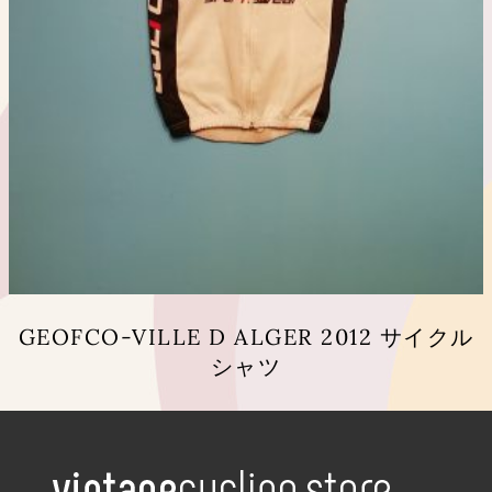
ン
が
あ
り
ま
す。
オ
プ
シ
ョ
ン
は
商
品
GEOFCO-VILLE D ALGER 2012 サイクル
ペ
シャツ
ー
ジ
こ
か
の
ら
商
選
品
択