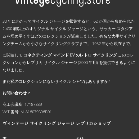
に
で
は
き
複
.
ま
数
30 年にわたってサイクル ジャージを収集すると、62 か国から集められた
す
の
2,400 着以上のオリジナル サイクル ジャージという、サッカー スタジア
バ
ムを埋め尽くすほどのコレクションが誕生しました。有名な大手サイクリ
リ
ングチームから小さなサイクリングクラブまで。 1952 年から現在まで。
エ
ー
に関連して
コネクティング マインド BV のレトロ サイクリング
このコレ
シ
クションからレプリカ サイクル ジャージ (2000 年用) を提供できるように
ョ
なりました。
ン
が
まだ私のコレクションにないサイクル シャツはありますか?
あ
り
お問い合わせ >
ま
商工会議所: 17187839
す。
VAT 番号: NL816079596B01
オ
プ
ヴィンテージ サイクリング ジャージ
レプリカショップ
シ
ョ
ン
家
方法