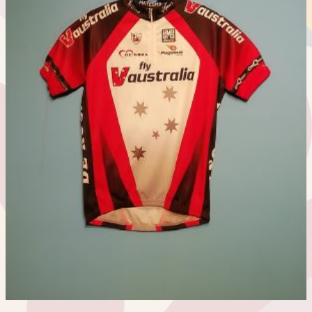
数
の
バ
リ
エ
ー
シ
ョ
ン
が
あ
り
ま
す。
オ
プ
シ
ョ
ン
は
商