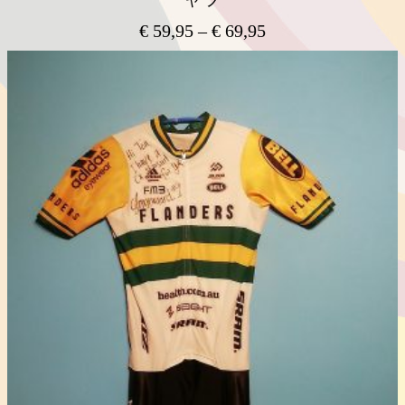
€
59,95
–
€
69,95
価
格
こ
の
帯:
商
€ 59,95
品
–
に
€ 69,95
は
複
数
の
バ
リ
エ
ー
シ
ョ
ン
が
あ
り