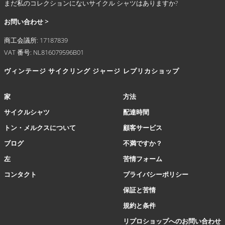
まだ私のコレクションにないサイクル シャツはありますか?
あ
り
お問い合わせ >
ま
商工会議所: 17187839
す。
VAT 番号: NL816079596B01
オ
プ
ヴィンテージ サイクリング ジャージ
レプリカショップ
シ
ョ
ン
家
方法
は
サイクルシャツ
配達時間
商
品
トン・メルクスについて
顧客サービス
ペ
ブログ
不満ですか？
ー
ジ
左
苦情フォーム
か
コンタクト
プライバシーポリシー
ら
選
保証と苦情
択
規約と条件
で
き
リプロショップへのお問い合わせ