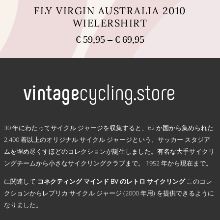
品
FLY VIRGIN AUSTRALIA 2010
ペ
WIELERSHIRT
ー
ジ
€
59,95
–
€
69,95
価
か
格
ら
こ
選
の
帯:
択
商
€ 59,95
で
品
–
き
に
€ 69,95
ま
は
す
複
.
数
30 年にわたってサイクル ジャージを収集すると、62 か国から集められた
の
2,400 着以上のオリジナル サイクル ジャージという、サッカー スタジア
バ
ムを埋め尽くすほどのコレクションが誕生しました。有名な大手サイクリ
リ
ングチームから小さなサイクリングクラブまで。 1952 年から現在まで。
エ
ー
に関連して
コネクティング マインド BV のレトロ サイクリング
このコレ
シ
クションからレプリカ サイクル ジャージ (2000 年用) を提供できるように
ョ
なりました。
ン
が