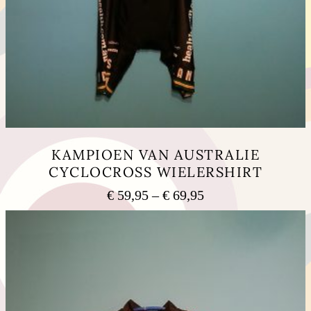
ま
す。
オ
プ
シ
ョ
ン
は
商
品
KAMPIOEN VAN AUSTRALIE
ペ
CYCLOCROSS WIELERSHIRT
ー
ジ
€
59,95
–
€
69,95
価
か
格
ら
こ
選
の
帯:
択
商
€ 59,95
で
品
–
き
に
€ 69,95
ま
は
す
複