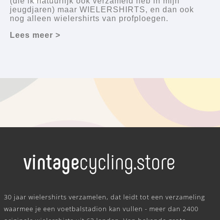
(die ik natuurlijk ook verzameld heb in mijn
jeugdjaren) maar WIELERSHIRTS, en dan ook
nog alleen wielershirts van profploegen.
Lees meer >
.
30 jaar wielershirts verzamelen, dat leidt tot een verzameling
waarmee je een voetbalstadion kan vullen - meer dan 2400