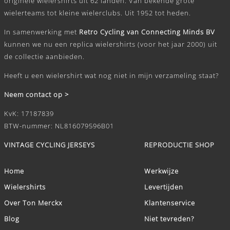
originele wielershirts uit 62 landen. Van bekende grote
wielerteams tot kleine wielerclubs. Uit 1952 tot heden.
In samenwerking met
Retro Cycling van Connecting Minds BV
kunnen we nu een replica wielershirts (voor het jaar 2000) uit
de collectie aanbieden.
Heeft u een wielershirt wat nog niet in mijn verzameling staat?
Neem contact op >
KvK: 17187839
BTW-nummer: NL816079596B01
VINTAGE CYCLING JERSEYS
REPRODUCTIE SHOP
Home
Werkwijze
Wielershirts
Levertijden
Over Ton Merckx
Klantenservice
Blog
Niet tevreden?