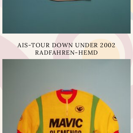
AIS-TOUR DOWN UNDER 2002
RADFAHREN-HEMD
Dieses
Produkt
weist
mehrere
Varianten
auf.
Die
Optionen
können
auf
der
Produktseite
gewählt
werden