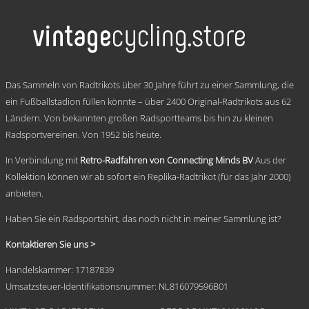
weist
mehrere
Varianten
auf.
Die
Optionen
.
können
Das Sammeln von Radtrikots über 30 Jahre führt zu einer Sammlung, die
auf
ein Fußballstadion füllen könnte – über 2400 Original-Radtrikots aus 62
der
Ländern. Von bekannten großen Radsportteams bis hin zu kleinen
Produktseite
gewählt
Radsportvereinen. Von 1952 bis heute.
werden
In Verbindung mit
Retro-Radfahren von Connecting Minds BV
Aus der
Kollektion können wir ab sofort ein Replika-Radtrikot (für das Jahr 2000)
anbieten.
Haben Sie ein Radsportshirt, das noch nicht in meiner Sammlung ist?
Kontaktieren Sie uns >
Handelskammer: 17187839
Umsatzsteuer-Identifikationsnummer: NL816079596B01