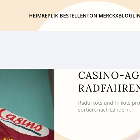
HEIM
REPLIK BESTELLEN
TON MERCKX
BLOG
LI
CASINO-AG
RADFAHRE
Radtrikots und Trikots pr
sortiert nach Ländern.