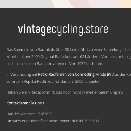
€ 59,95
Dieses
bis
Produkt
weist
€ 69,95
mehrere
Varianten
auf.
Die
Optionen
.
können
Das Sammeln von Radtrikots über 30 Jahre führt zu einer Sammlung, die e
auf
könnte – über 2400 Original-Radtrikots aus 62 Ländern. Von bekannten
der
bis hin zu kleinen Radsportvereinen. Von 1952 bis heute.
Produktseite
gewählt
werden
In Verbindung mit
Retro-Radfahren von Connecting Minds BV
Aus der Ko
sofort ein Replika-Radtrikot (für das Jahr 2000) anbieten.
Haben Sie ein Radsportshirt, das noch nicht in meiner Sammlung ist?
Kontaktieren Sie uns >
Handelskammer: 17187839
Umsatzsteuer-Identifikationsnummer: NL816079596B01