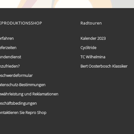
€ 59,95
Dieses
bis
Produkt
weist
€ 69,95
mehrere
EPRODUKTIONSSHOP
Radtouren
Varianten
auf.
Die
erfahren
Kalender 2023
Optionen
eferzeiten
Cyclitride
können
auf
undendienst
TC Wilhelmina
der
Produktseite
nzufrieden?
Bert Oosterbosch Klassiker
gewählt
eschwerdeformular
werden
atenschutz-Bestimmungen
ewährleistung und Reklamationen
eschäftsbedingungen
ntaktieren Sie Repro Shop