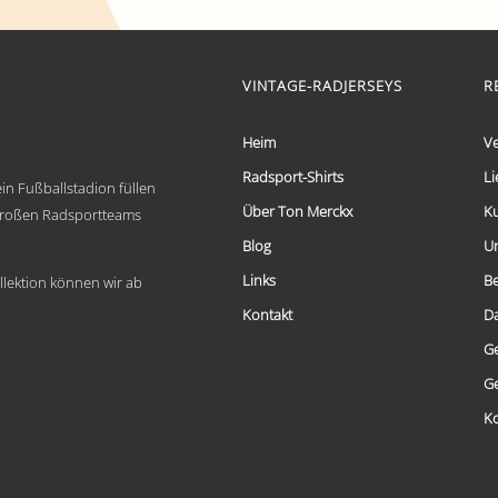
€ 59,95
Dieses
bis
Produkt
weist
€ 69,95
mehrere
VINTAGE-RADJERSEYS
R
Varianten
auf.
Die
Heim
V
Optionen
Radsport-Shirts
Li
können
in Fußballstadion füllen
auf
Über Ton Merckx
K
 großen Radsportteams
der
Produktseite
Blog
U
gewählt
Links
B
werden
llektion können wir ab
Kontakt
D
G
G
Ko