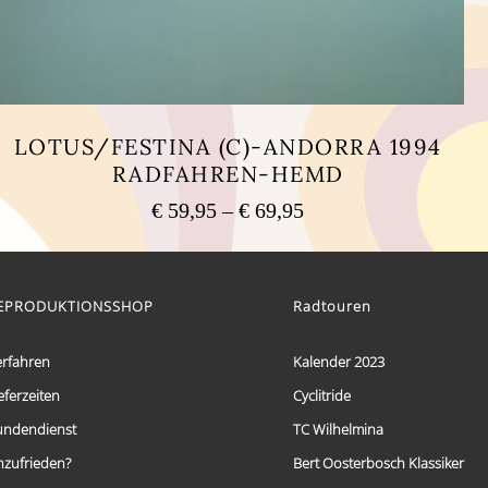
LOTUS/FESTINA (C)-ANDORRA 1994
RADFAHREN-HEMD
Preisspanne:
€
59,95
–
€
69,95
€ 59,95
Dieses
bis
Produkt
weist
€ 69,95
mehrere
EPRODUKTIONSSHOP
Radtouren
Varianten
auf.
Die
erfahren
Kalender 2023
Optionen
eferzeiten
Cyclitride
können
auf
undendienst
TC Wilhelmina
der
Produktseite
nzufrieden?
Bert Oosterbosch Klassiker
gewählt