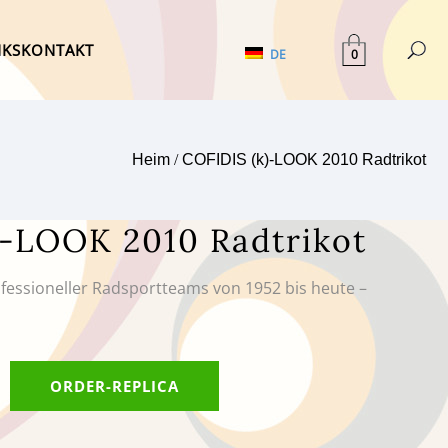
NKS
KONTAKT
0
DE
Heim
/
COFIDIS (k)-LOOK 2010 Radtrikot
)-LOOK 2010 Radtrikot
ofessioneller Radsportteams von 1952 bis heute –
ORDER-REPLICA