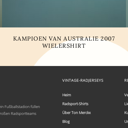
KAMPIOEN VAN AUSTRALIE 2007
WIELERSHIRT
Dieses
Produkt
weist
mehrere
Varianten
auf.
VINTAGE-RADJERSEYS
R
Die
Optionen
Heim
V
können
auf
Radsport-Shirts
Li
der
in Fußballstadion füllen
Produktseite
Über Ton Merckx
K
 großen Radsportteams
gewählt
werden
Blog
U