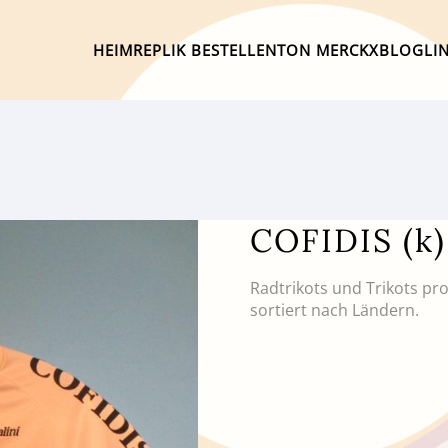
HEIM
REPLIK BESTELLEN
TON MERCKX
BLOG
LI
COFIDIS (k
Radtrikots und Trikots pr
sortiert nach Ländern.