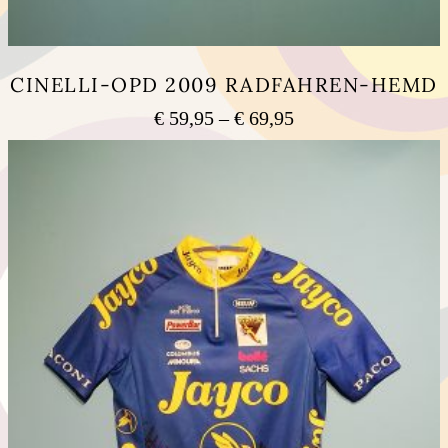
CINELLI-OPD 2009 RADFAHREN-HEMD
Preisspanne:
€
59,95
–
€
69,95
€ 59,95
Dieses
bis
Produkt
weist
€ 69,95
mehrere
Varianten
auf.
Die
Optionen
können
auf
der
Produktseite
gewählt
werden