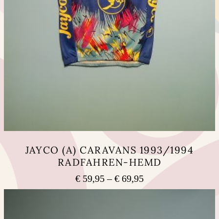
JAYCO (A) CARAVANS 1993/1994
RADFAHREN-HEMD
Preisspanne:
€
59,95
–
€
69,95
€ 59,95
Dieses
bis
Produkt
weist
€ 69,95