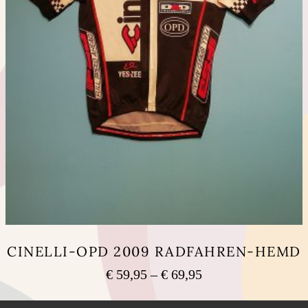
CINELLI-OPD 2009 RADFAHREN-HEMD
Preisspanne:
€
59,95
–
€
69,95
€ 59,95
Dieses
bis
Produkt