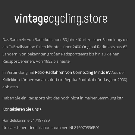
weist
€ 69,95
mehrere
Varianten
auf.
Die
Optionen
.
können
Das Sammeln von Radtrikots über 30 Jahre führt zu einer Sammlung, die
auf
ein Fußballstadion füllen könnte – über 2400 Original-Radtrikots aus 62
der
Ländern. Von bekannten großen Radsportteams bis hin zu kleinen
Produktseite
gewählt
Radsportvereinen. Von 1952 bis heute.
werden
In Verbindung mit
Retro-Radfahren von Connecting Minds BV
Aus der
Kollektion können wir ab sofort ein Replika-Radtrikot (für das Jahr 2000)
anbieten.
Haben Sie ein Radsportshirt, das noch nicht in meiner Sammlung ist?
Kontaktieren Sie uns >
Handelskammer: 17187839
Umsatzsteuer-Identifikationsnummer: NL816079596B01