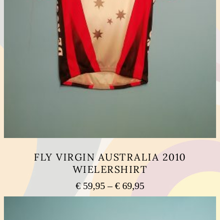
FLY VIRGIN AUSTRALIA 2010
WIELERSHIRT
Preisspanne:
€
59,95
–
€
69,95
€ 59,95
Dieses
bis
Produkt
weist
€ 69,95