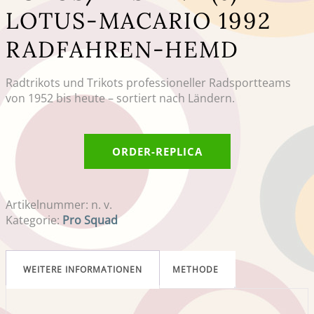
LOTUS-MACARIO 1992
RADFAHREN-HEMD
Radtrikots und Trikots professioneller Radsportteams
von 1952 bis heute – sortiert nach Ländern.
ORDER-REPLICA
Artikelnummer:
n. v.
Kategorie:
Pro Squad
WEITERE INFORMATIONEN
METHODE