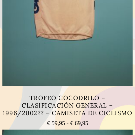
TROFEO COCODRILO –
CLASIFICACIÓN GENERAL –
1996/2002?? – CAMISETA DE CICLISMO
Rango
€
59,95
-
€
69,95
de
Este