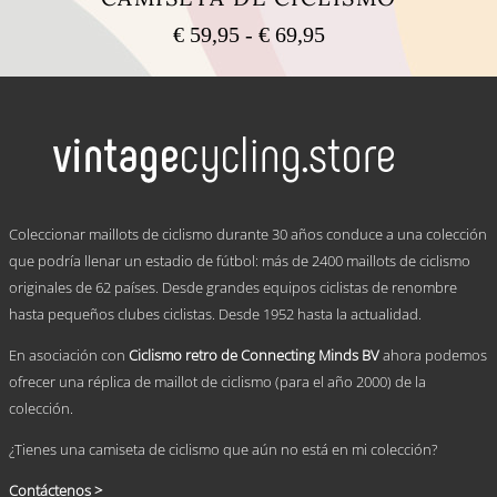
Rango
€
59,95
-
€
69,95
de
Este
precios:
producto
tiene
desde
múltiples
€ 59,95
variantes.
hasta
Las
€ 69,95
opciones
se
.
pueden
Coleccionar maillots de ciclismo durante 30 años conduce a una colección
elegir
que podría llenar un estadio de fútbol: más de 2400 maillots de ciclismo
en
originales de 62 países. Desde grandes equipos ciclistas de renombre
la
página
hasta pequeños clubes ciclistas. Desde 1952 hasta la actualidad.
de
producto
En asociación con
Ciclismo retro de Connecting Minds BV
ahora podemos
ofrecer una réplica de maillot de ciclismo (para el año 2000) de la
colección.
¿Tienes una camiseta de ciclismo que aún no está en mi colección?
Contáctenos >