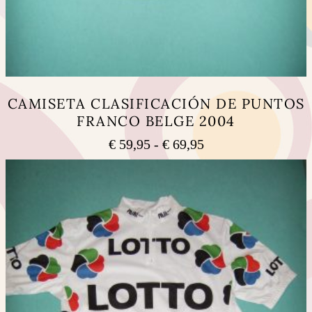
CAMISETA CLASIFICACIÓN DE PUNTOS
FRANCO BELGE 2004
Rango
€
59,95
-
€
69,95
de
Este
precios:
producto
tiene
desde
múltiples
€ 59,95
variantes.
hasta
Las
€ 69,95
opciones
se
pueden
elegir
en
la