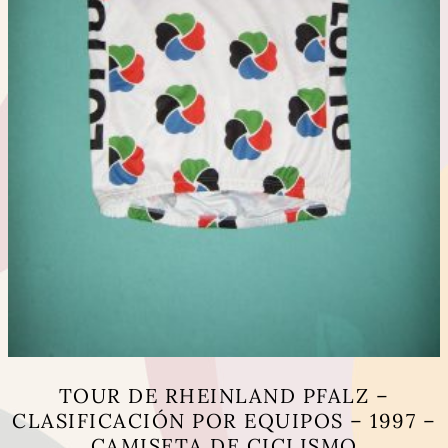
página
de
producto
TOUR DE RHEINLAND PFALZ –
CLASIFICACIÓN POR EQUIPOS – 1997 –
CAMISETA DE CICLISMO