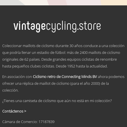
de
Este
precios:
producto
tiene
desde
múltiples
€ 59,95
variantes.
hasta
Las
€ 69,95
opciones
se
.
pueden
Coleccionar maillots de ciclismo durante 30 años conduce a una colección
elegir
que podría llenar un estadio de fútbol: más de 2400 maillots de ciclismo
en
originales de 62 países. Desde grandes equipos ciclistas de renombre
la
página
hasta pequeños clubes ciclistas. Desde 1952 hasta la actualidad.
de
producto
En asociación con
Ciclismo retro de Connecting Minds BV
ahora podemos
ofrecer una réplica de maillot de ciclismo (para el año 2000) de la
colección.
¿Tienes una camiseta de ciclismo que aún no está en mi colección?
Contáctenos >
Cámara de Comercio: 17187839