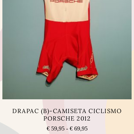
producto
DRAPAC (B)-CAMISETA CICLISMO
PORSCHE 2012
Rango
€
59,95
-
€
69,95