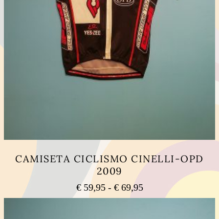
CAMISETA CICLISMO CINELLI-OPD
2009
Rango
€
59,95
-
€
69,95
de
Este
precios:
producto