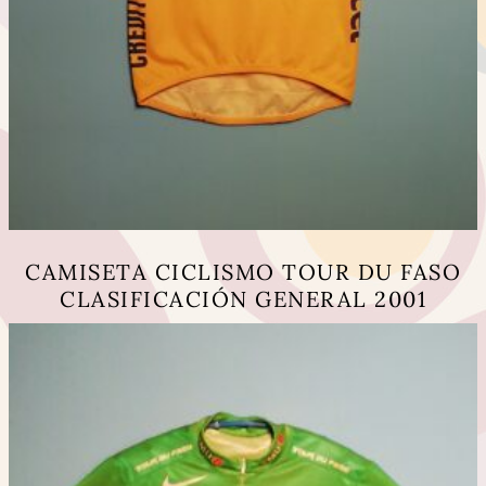
CAMISETA CICLISMO TOUR DU FASO
CLASIFICACIÓN GENERAL 2001
Este
producto
tiene
múltiples
variantes.
Las
opciones
se