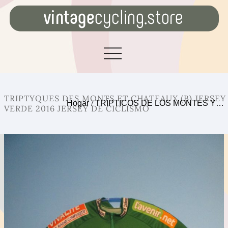
TRIPTYQUES DES MONTS ET CHATEAUX (B) JERSEY
Hogar
/
TRÍPTICOS DE LOS MONTES Y…
VERDE 2016 JERSEY DE CICLISMO