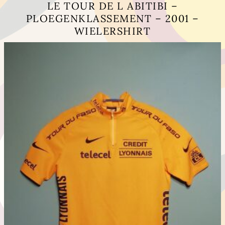
LE TOUR DE L ABITIBI –
PLOEGENKLASSEMENT – 2001 –
WIELERSHIRT
Este
producto
tiene
múltiples
variantes.
Las
opciones
se
pueden
elegir
en
la
página
de
producto