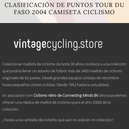
CLASIFICACIÓN DE PUNTOS TOUR DU
FASO 2004 CAMISETA CICLISMO
Este
producto
tiene
múltiples
variantes.
Las
opciones
se
.
pueden
Coleccionar maillots de ciclismo durante 30 años conduce a una colección
elegir
que podría llenar un estadio de fútbol: más de 2400 maillots de ciclismo
en
originales de 62 países. Desde grandes equipos ciclistas de renombre
la
página
hasta pequeños clubes ciclistas. Desde 1952 hasta la actualidad.
de
producto
En asociación con
Ciclismo retro de Connecting Minds BV
ahora podemos
ofrecer una réplica de maillot de ciclismo (para el año 2000) de la
colección.
¿Tienes una camiseta de ciclismo que aún no está en mi colección?