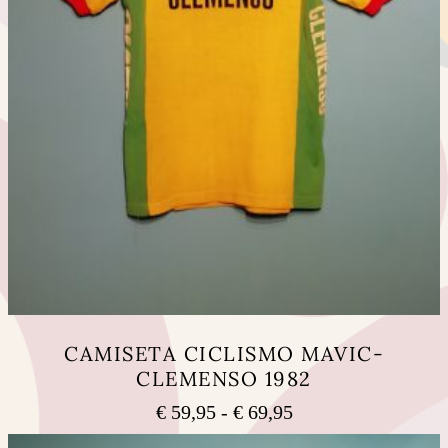
CAMISETA CICLISMO MAVIC-
CLEMENSO 1982
Rango
€
59,95
-
€
69,95
de
Este