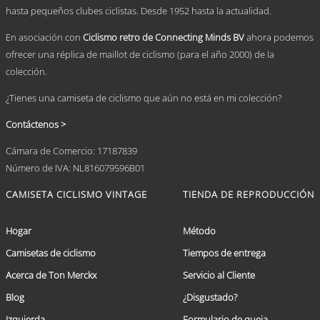
página
hasta pequeños clubes ciclistas. Desde 1952 hasta la actualidad.
de
producto
En asociación con
Ciclismo retro de Connecting Minds BV
ahora podemos
ofrecer una réplica de maillot de ciclismo (para el año 2000) de la
colección.
¿Tienes una camiseta de ciclismo que aún no está en mi colección?
Contáctenos >
Cámara de Comercio: 17187839
Número de IVA: NL816079596B01
CAMISETA CICLISMO VINTAGE
TIENDA DE REPRODUCCIÓN
Hogar
Método
Camisetas de ciclismo
Tiempos de entrega
Acerca de Ton Merckx
Servicio al Cliente
Blog
¿Disgustado?
Izquierda
Formulario de queja