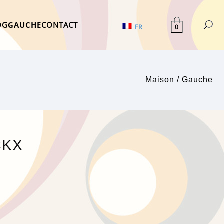
OG
GAUCHE
CONTACT
0
FR
Maison
/
Gauche
CKX