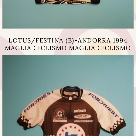
LOTUS/FESTINA (B)-ANDORRA 1994
MAGLIA CICLISMO MAGLIA CICLISMO
Questo
prodotto
ha
più
varianti.
Le
opzioni
possono
essere
scelte
nella
pagina
del
prodotto