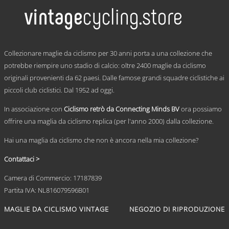
più
varianti.
Le
opzioni
possono
.
essere
Collezionare maglie da ciclismo per 30 anni porta a una collezione che
scelte
potrebbe riempire uno stadio di calcio: oltre 2400 maglie da ciclismo
nella
originali provenienti da 62 paesi. Dalle famose grandi squadre ciclistiche ai
pagina
del
piccoli club ciclistici. Dal 1952 ad oggi.
prodotto
In associazione con
Ciclismo retrò da Connecting Minds BV
ora possiamo
offrire una maglia da ciclismo replica (per l'anno 2000) dalla collezione.
Hai una maglia da ciclismo che non è ancora nella mia collezione?
Contattaci >
Camera di Commercio: 17187839
Partita IVA: NL816079596B01
MAGLIE DA CICLISMO VINTAGE
NEGOZIO DI RIPRODUZIONE