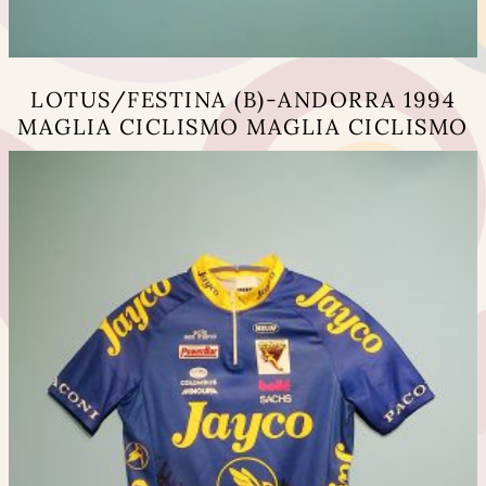
LOTUS/FESTINA (B)-ANDORRA 1994
MAGLIA CICLISMO MAGLIA CICLISMO
Questo
prodotto
ha
più
varianti.
Le
opzioni
possono
essere
scelte
nella
pagina
del
prodotto