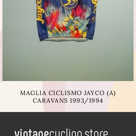
MAGLIA CICLISMO JAYCO (A)
CARAVANS 1993/1994
Questo
prodotto
ha
più
varianti.