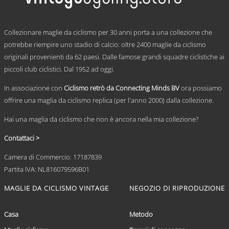
Le
opzioni
possono
.
essere
Collezionare maglie da ciclismo per 30 anni porta a una collezione che
scelte
potrebbe riempire uno stadio di calcio: oltre 2400 maglie da ciclismo
nella
originali provenienti da 62 paesi. Dalle famose grandi squadre ciclistiche ai
pagina
del
piccoli club ciclistici. Dal 1952 ad oggi.
prodotto
In associazione con
Ciclismo retrò da Connecting Minds BV
ora possiamo
offrire una maglia da ciclismo replica (per l'anno 2000) dalla collezione.
Hai una maglia da ciclismo che non è ancora nella mia collezione?
Contattaci >
Camera di Commercio: 17187839
Partita IVA: NL816079596B01
MAGLIE DA CICLISMO VINTAGE
NEGOZIO DI RIPRODUZIONE
Casa
Metodo