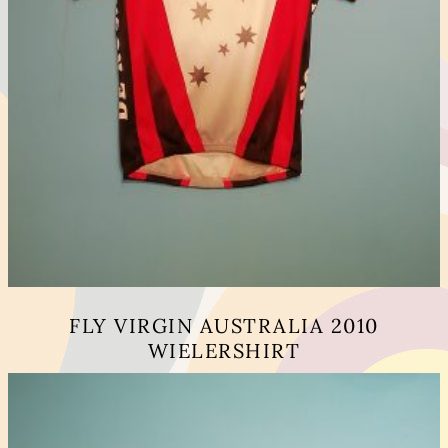
FLY VIRGIN AUSTRALIA 2010
WIELERSHIRT
Questo
prodotto
ha
più