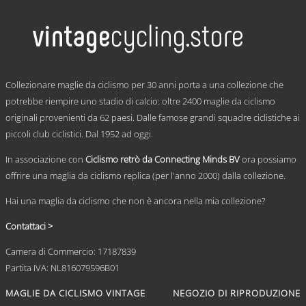
ha
più
varianti.
Le
opzioni
possono
.
essere
Collezionare maglie da ciclismo per 30 anni porta a una collezione che
scelte
potrebbe riempire uno stadio di calcio: oltre 2400 maglie da ciclismo
nella
originali provenienti da 62 paesi. Dalle famose grandi squadre ciclistiche ai
pagina
del
piccoli club ciclistici. Dal 1952 ad oggi.
prodotto
In associazione con
Ciclismo retrò da Connecting Minds BV
ora possiamo
offrire una maglia da ciclismo replica (per l'anno 2000) dalla collezione.
Hai una maglia da ciclismo che non è ancora nella mia collezione?
Contattaci >
Camera di Commercio: 17187839
Partita IVA: NL816079596B01
MAGLIE DA CICLISMO VINTAGE
NEGOZIO DI RIPRODUZIONE