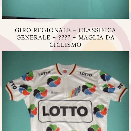
GIRO REGIONALE – CLASSIFICA
GENERALE – ???? – MAGLIA DA
CICLISMO
Questo
prodotto
ha
più
varianti.
Le
opzioni
possono
essere
scelte
nella
pagina
del
prodotto