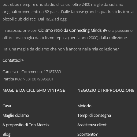
scelte
potrebbe riempire uno stadio di calcio: oltre 2400 maglie da ciclismo
nella
originali provenienti da 62 paesi. Dalle famose grandi squadre ciclistiche ai
pagina
del
piccoli club ciclistici. Dal 1952 ad oggi.
prodotto
In associazione con
Ciclismo retrò da Connecting Minds BV
ora possiamo
offrire una maglia da ciclismo replica (per l'anno 2000) dalla collezione.
Hai una maglia da ciclismo che non è ancora nella mia collezione?
Contattaci >
Camera di Commercio: 17187839
Partita IVA: NL816079596B01
MAGLIE DA CICLISMO VINTAGE
NEGOZIO DI RIPRODUZIONE
Casa
Metodo
Maglie ciclismo
Tempi di consegna
A proposito di Ton Merckx
Assistenza clienti
Blog
Scontento?