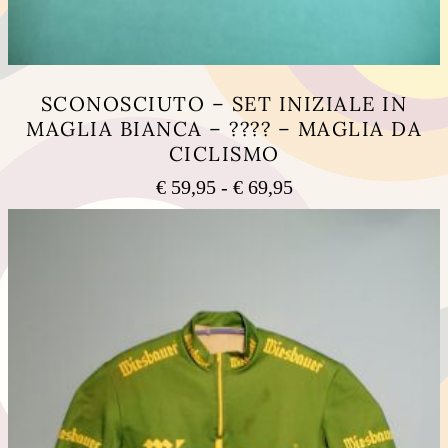
SCONOSCIUTO – SET INIZIALE IN
MAGLIA BIANCA – ???? – MAGLIA DA
CICLISMO
Fascia
€
59,95
-
€
69,95
di
Questo
prezzo:
prodotto
ha
da
più
€ 59,95
varianti.
a
Le
€ 69,95
opzioni
possono
essere
scelte
nella
pagina
del