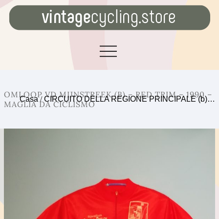
OMLOOP VD MIJNSTREEK (B) – RED TRIM – 1990 –
Casa
/
CIRCUITO DELLA REGIONE PRINCIPALE (b)…
MAGLIA DA CICLISMO