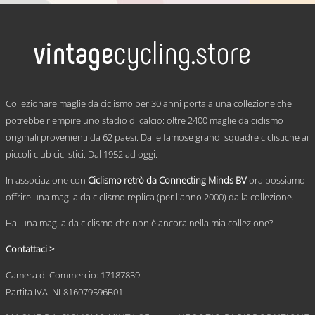
prezzo:
prodotto
ha
da
più
€ 59,95
varianti.
a
Le
€ 69,95
opzioni
possono
.
essere
Collezionare maglie da ciclismo per 30 anni porta a una collezione che
scelte
potrebbe riempire uno stadio di calcio: oltre 2400 maglie da ciclismo
nella
originali provenienti da 62 paesi. Dalle famose grandi squadre ciclistiche ai
pagina
del
piccoli club ciclistici. Dal 1952 ad oggi.
prodotto
In associazione con
Ciclismo retrò da Connecting Minds BV
ora possiamo
offrire una maglia da ciclismo replica (per l'anno 2000) dalla collezione.
Hai una maglia da ciclismo che non è ancora nella mia collezione?
Contattaci >
Camera di Commercio: 17187839
Partita IVA: NL816079596B01