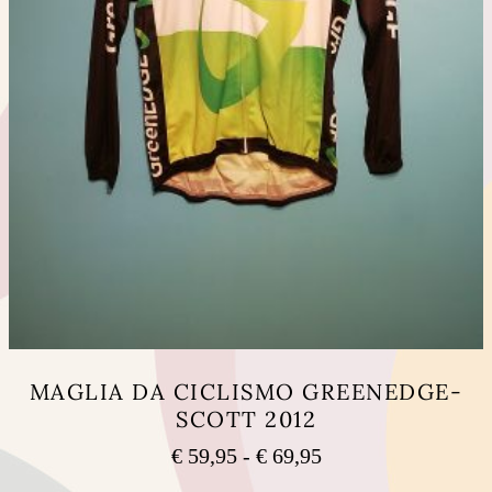
MAGLIA DA CICLISMO GREENEDGE-
SCOTT 2012
Fascia
€
59,95
-
€
69,95
di
Questo