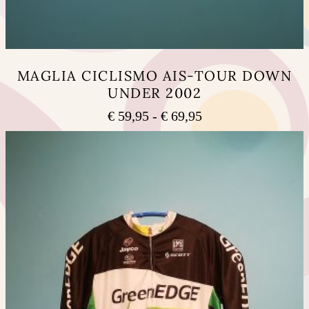
MAGLIA CICLISMO AIS-TOUR DOWN
UNDER 2002
Fascia
€
59,95
-
€
69,95
di
Questo
prezzo:
prodotto
ha
da
più
€ 59,95
varianti.
a
Le
€ 69,95
opzioni
possono
essere
scelte
nella
pagina
del
prodotto