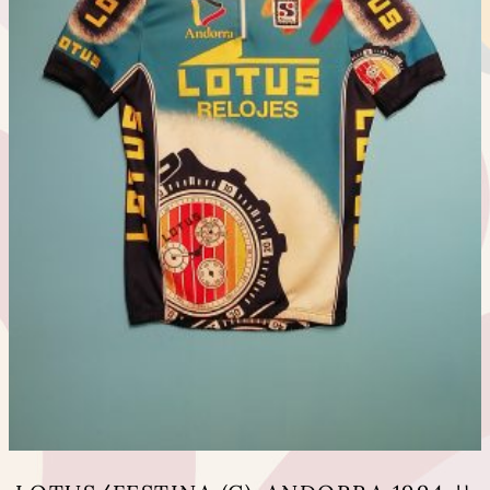
の
バ
リ
エ
ー
シ
ョ
ン
が
あ
り
ま
す。
オ
プ
シ
ョ
ン
は
商
品