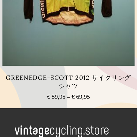
あ
り
ま
す。
オ
プ
シ
ョ
ン
は
商
品
GREENEDGE-SCOTT 2012 サイクリング
ペ
シャツ
ー
ジ
€
59,95
–
€
69,95
価
か
ら
格
こ
選
の
帯:
択
商
€ 59,95
で
品
–
き
に
€ 69,95
ま