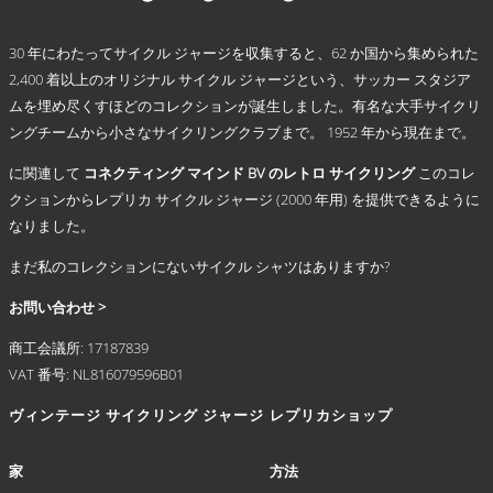
は
す
複
.
数
30 年にわたってサイクル ジャージを収集すると、62 か国から集められた
の
2,400 着以上のオリジナル サイクル ジャージという、サッカー スタジア
バ
ムを埋め尽くすほどのコレクションが誕生しました。有名な大手サイクリ
リ
ングチームから小さなサイクリングクラブまで。 1952 年から現在まで。
エ
ー
に関連して
コネクティング マインド BV のレトロ サイクリング
このコレ
シ
クションからレプリカ サイクル ジャージ (2000 年用) を提供できるように
ョ
なりました。
ン
が
まだ私のコレクションにないサイクル シャツはありますか?
あ
り
お問い合わせ >
ま
商工会議所: 17187839
す。
VAT 番号: NL816079596B01
オ
プ
ヴィンテージ サイクリング ジャージ
レプリカショップ
シ
ョ
ン
家
方法
は