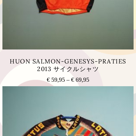
HUON SALMON-GENESYS-PRATIES
2013 サイクルシャツ
€
59,95
–
€
69,95
価
格
こ
の
帯:
商
€ 59,95
品
–
に
€ 69,95
は
複
数