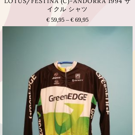
LOTUS/FESTINA (C)-ANDORRA 1994 サ
ペ
イクル シャツ
ー
ジ
€
59,95
–
€
69,95
価
か
ら
格
こ
選
の
帯:
択
商
€ 59,95
で
品
–
き
に
€ 69,95
ま
は
す
複
数
の
バ
リ
エ
ー
シ
ョ
ン
が