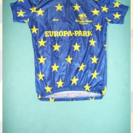
は
複
数
の
バ
リ
エ
ー
シ
ョ
ン
が
あ
り
ま
す。
オ
プ
シ
ョ
ン