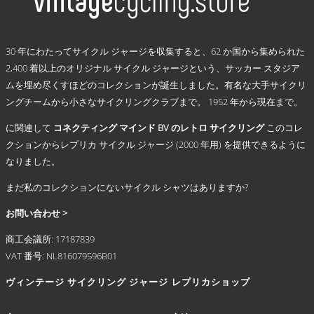
き
に
ま
は
す
複
.
数
30 年にわたってサイクル ジャージを収集すると、62 か国から集められた
の
2,400 着以上のオリジナル サイクル ジャージという、サッカー スタジア
バ
ムを埋め尽くすほどのコレクションが誕生しました。有名な大手サイクリ
リ
ングチームから小さなサイクリングクラブまで。 1952 年から現在まで。
エ
ー
に関連して
コネクティング マインド BV のレトロ サイクリング
このコレ
シ
クションからレプリカ サイクル ジャージ (2000 年用) を提供できるように
ョ
なりました。
ン
が
まだ私のコレクションにないサイクル シャツはありますか?
あ
り
お問い合わせ >
ま
商工会議所: 17187839
す。
VAT 番号: NL816079596B01
オ
プ
ヴィンテージ サイクリング ジャージ
レプリカショップ
シ
ョ