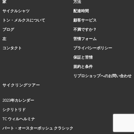
ン
家
方法
は
サイクルシャツ
配達時間
商
品
トン・メルクスについて
顧客サービス
ペ
ブログ
不満ですか？
ー
ジ
左
苦情フォーム
か
コンタクト
プライバシーポリシー
ら
選
保証と苦情
択
規約と条件
で
き
リプロショップへのお問い合わせ
ま
サイクリングツアー
す
2023年カレンダー
シクリトリド
TC ウィルヘルミナ
バート・オースターボッシュ クラシック