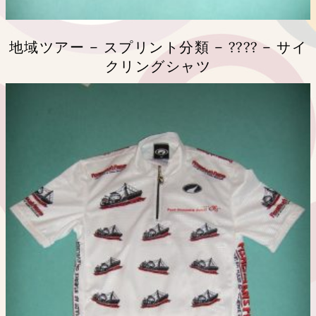
は
商
品
地域ツアー – スプリント分類 – ???? – サイ
ペ
クリングシャツ
ー
ジ
こ
か
の
ら
商
選
品
択
に
で
は
き
複
ま
数
す
の
バ
リ
エ
ー
シ
ョ
ン