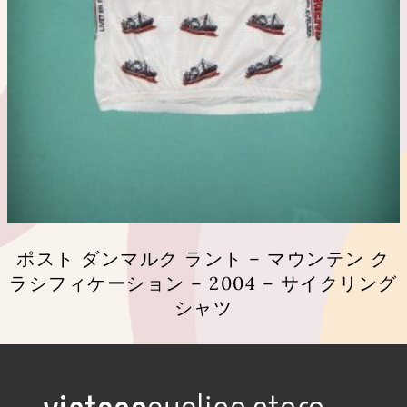
が
あ
り
ま
す。
オ
プ
シ
ョ
ン
は
商
品
ポスト ダンマルク ラント – マウンテン ク
ペ
ラシフィケーション – 2004 – サイクリング
ー
ジ
シャツ
か
ら
こ
選
の
択
商
で
品