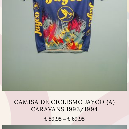
CAMISA DE CICLISMO JAYCO (A)
CARAVANS 1993/1994
Price
€
59,95
–
€
69,95
range:
This