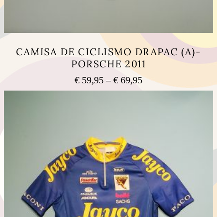
CAMISA DE CICLISMO DRAPAC (A)-
PORSCHE 2011
Price
€
59,95
–
€
69,95
range:
This
€ 59,95
product
has
through
multiple
€ 69,95
variants.
The
options
may
be
chosen
on
the
product
page