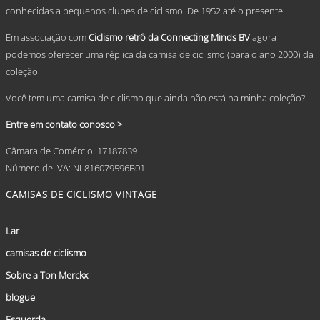
product
conhecidas a pequenos clubes de ciclismo. De 1952 até o presente.
page
Em associação com
Ciclismo retrô da Connecting Minds BV
agora
podemos oferecer uma réplica da camisa de ciclismo (para o ano 2000) da
coleção.
Você tem uma camisa de ciclismo que ainda não está na minha coleção?
Entre em contato conosco >
Câmara de Comércio: 17187839
Número de IVA: NL816079596B01
CAMISAS DE CICLISMO VINTAGE
Lar
camisas de ciclismo
Sobre a Ton Merckx
blogue
Esquerda