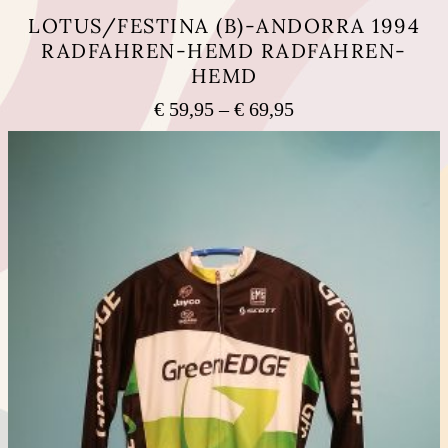
LOTUS/FESTINA (B)-ANDORRA 1994
RADFAHREN-HEMD RADFAHREN-
HEMD
Preisspanne:
€
59,95
–
€
69,95
€ 59,95
Dieses
bis
Produkt
weist
€ 69,95
mehrere
Varianten
auf.
Die
Optionen
können
auf
der
Produktseite
gewählt
werden