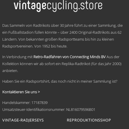
Varianten
auf.
Die
Optionen
.
können
Das Sammeln von Radtrikots über 30 Jahre führt zu einer Sammlung, die
auf
ein Fußballstadion füllen könnte – über 2400 Original-Radtrikots aus 62
der
Ländern. Von bekannten großen Radsportteams bis hin zu kleinen
Produktseite
gewählt
Radsportvereinen. Von 1952 bis heute.
werden
In Verbindung mit
Retro-Radfahren von Connecting Minds BV
Aus der
Kollektion können wir ab sofort ein Replika-Radtrikot (für das Jahr 2000)
anbieten.
Haben Sie ein Radsportshirt, das noch nicht in meiner Sammlung ist?
Kontaktieren Sie uns >
Handelskammer: 17187839
Umsatzsteuer-Identifikationsnummer: NL816079596B01
VINTAGE-RADJERSEYS
REPRODUKTIONSSHOP