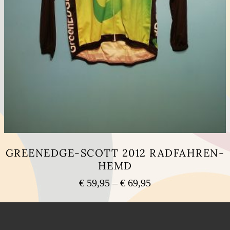
GREENEDGE-SCOTT 2012 RADFAHREN-
HEMD
Preisspanne:
€
59,95
–
€
69,95
€ 59,95
Dieses
bis
Produkt
weist
€ 69,95
mehrere