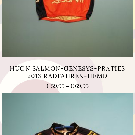
HUON SALMON-GENESYS-PRATIES
2013 RADFAHREN-HEMD
Preisspanne:
€
59,95
–
€
69,95
€ 59,95
Dieses
bis
Produkt
weist
€ 69,95
mehrere
Varianten
auf.
Die
Optionen