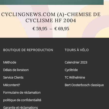
CYCLINGNEWS.COM (A)-CHEMISE DE
CYCLISME HF 2004
Plage
€
59,95
–
€
69,95
de
Ce
prix :
produit
a
€ 59,95
plusieurs
BOUTIQUE DE REPRODUCTION
TOURS À VÉLO
à
variations.
€ 69,95
Les
options
Méthode
Calendrier 2023
peuvent
Délais de livraison
Cyclitride
être
choisies
Service Clients
TC Wilhelmine
sur
la
Mécontent?
Bert Oosterbosch classique
page
Formulaire de réclamation
du
produit
politique de confidentialité
Garantie et réclamations