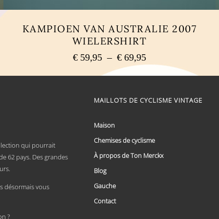
KAMPIOEN VAN AUSTRALIE 2007
WIELERSHIRT
Plage
€
59,95
–
€
69,95
de
Ce
prix :
produit
a
€ 59,95
plusieurs
MAILLOTS DE CYCLISME VINTAGE
à
variations.
€ 69,95
Les
options
Maison
peuvent
Chemises de cyclisme
être
lection qui pourrait
choisies
À propos de Ton Merckx
x de 62 pays. Des grandes
sur
urs.
la
Blog
page
Gauche
du
 désormais vous
produit
Contact
on ?