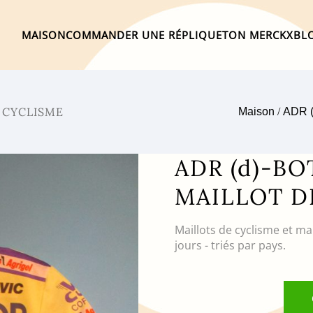
MAISON
COMMANDER UNE RÉPLIQUE
TON MERCKX
BL
 CYCLISME
Maison
/
ADR 
ADR (d)-B
MAILLOT D
Maillots de cyclisme et ma
jours - triés par pays.