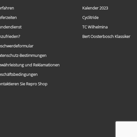
auf.
Die
erfahren
Kalender 2023
Optionen
eferzeiten
Cyclitride
können
auf
undendienst
TC Wilhelmina
der
Produktseite
nzufrieden?
Bert Oosterbosch Klassiker
gewählt
eschwerdeformular
werden
atenschutz-Bestimmungen
ewährleistung und Reklamationen
eschäftsbedingungen
ntaktieren Sie Repro Shop