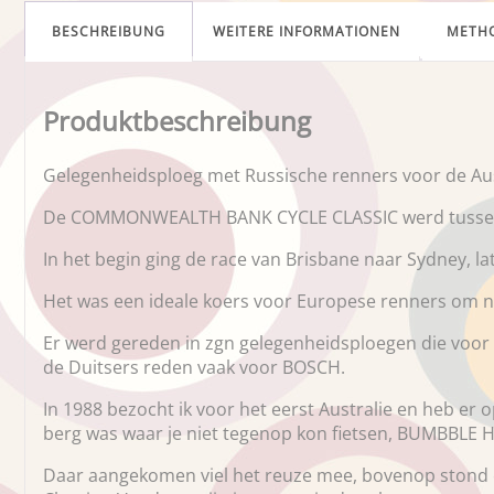
BESCHREIBUNG
WEITERE INFORMATIONEN
METH
Produktbeschreibung
Gelegenheidsploeg met Russische renners voor de 
De COMMONWEALTH BANK CYCLE CLASSIC werd tussen 19
In het begin ging de race van Brisbane naar Sydney, l
Het was een ideale koers voor Europese renners om na 
Er werd gereden in zgn gelegenheidsploegen die voor
de Duitsers reden vaak voor BOSCH.
In 1988 bezocht ik voor het eerst Australie en heb er 
berg was waar je niet tegenop kon fietsen, BUMBBLE H
Daar aangekomen viel het reuze mee, bovenop stond e