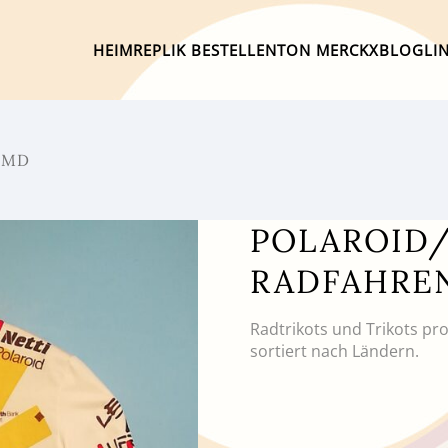
HEIM
REPLIK BESTELLEN
TON MERCKX
BLOG
LI
EMD
POLAROID/
RADFAHRE
Radtrikots und Trikots pr
sortiert nach Ländern.