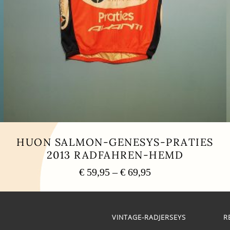
HUON SALMON-GENESYS-PRATIES
2013 RADFAHREN-HEMD
Preisspanne:
€
59,95
–
€
69,95
€ 59,95
Dieses
bis
Produkt
weist
€ 69,95
mehrere
VINTAGE-RADJERSEYS
R
Varianten