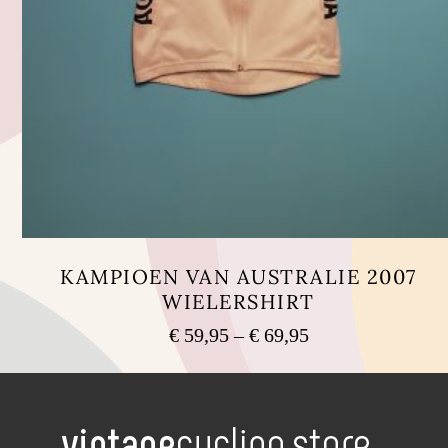
KAMPIOEN VAN AUSTRALIE 2007
WIELERSHIRT
Preisspanne:
€
59,95
–
€
69,95
€ 59,95
Dieses
bis
Produkt
weist
€ 69,95
mehrere
Varianten