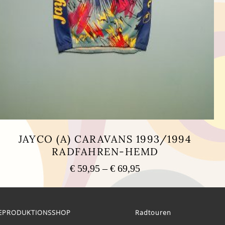
JAYCO (A) CARAVANS 1993/1994
RADFAHREN-HEMD
Preisspanne:
€
59,95
–
€
69,95
€ 59,95
Dieses
bis
Produkt
weist
€ 69,95
mehrere
EPRODUKTIONSSHOP
Radtouren
Varianten