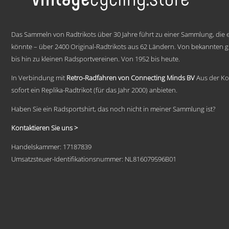
auf.
Die
Optionen
.
können
Das Sammeln von Radtrikots über 30 Jahre führt zu einer Sammlung, die e
auf
könnte – über 2400 Original-Radtrikots aus 62 Ländern. Von bekannten
der
bis hin zu kleinen Radsportvereinen. Von 1952 bis heute.
Produktseite
gewählt
werden
In Verbindung mit
Retro-Radfahren von Connecting Minds BV
Aus der Ko
sofort ein Replika-Radtrikot (für das Jahr 2000) anbieten.
Haben Sie ein Radsportshirt, das noch nicht in meiner Sammlung ist?
Kontaktieren Sie uns >
Handelskammer: 17187839
Umsatzsteuer-Identifikationsnummer: NL816079596B01