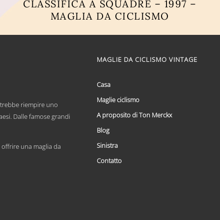
CLASSIFICA A SQUADRE – 1997 –
MAGLIA DA CICLISMO
Questo
prodotto
ha
più
MAGLIE DA CICLISMO VINTAGE
varianti.
Le
opzioni
Casa
possono
Maglie ciclismo
essere
otrebbe riempire uno
scelte
A proposito di Ton Merckx
paesi. Dalle famose grandi
nella
pagina
Blog
del
Sinistra
prodotto
offrire una maglia da
Contatto