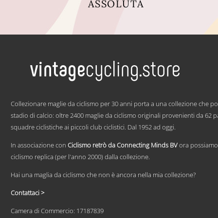
ASSOLUTA
Questo
prodotto
ha
più
varianti.
Le
opzioni
possono
essere
.
scelte
Collezionare maglie da ciclismo per 30 anni porta a una collezione che p
nella
pagina
stadio di calcio: oltre 2400 maglie da ciclismo originali provenienti da 62 
del
squadre ciclistiche ai piccoli club ciclistici. Dal 1952 ad oggi.
prodotto
In associazione con
Ciclismo retrò da Connecting Minds BV
ora possiamo 
ciclismo replica (per l'anno 2000) dalla collezione.
Hai una maglia da ciclismo che non è ancora nella mia collezione?
Contattaci >
Camera di Commercio: 17187839