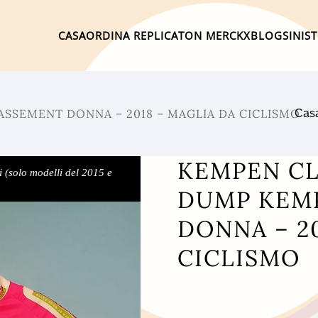
CASA
ORDINA REPLICA
TON MERCKX
BLOG
SINIS
SSEMENT DONNA – 2018 – MAGLIA DA CICLISMO
Cas
KEMPEN CL
i (solo modelli del 2015 e
DUMP KEM
DONNA – 2
CICLISMO