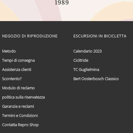
1989
Questo
prodotto
ha
più
varianti.
NEGOZIO DI RIPRODUZIONE
ESCURSIONI IN BICICLETTA
Le
opzioni
possono
Metodo
Calendario 2023
essere
scelte
Tempi di consegna
Ciclitride
nella
Assistenza clienti
TC Guglielmina
pagina
del
Scontento?
Bert Oosterbosch Classico
prodotto
Modulo di reclamo
politica sulla riservatezza
Garanzia e reclami
Termini e Condizioni
Contatta Repro Shop