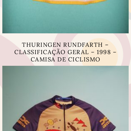
THURINGEN RUNDFARTH –
CLASSIFICAÇÃO GERAL – 1998 –
CAMISA DE CICLISMO
This
product
has
multiple
variants.
The
options
may
be
chosen
on
the