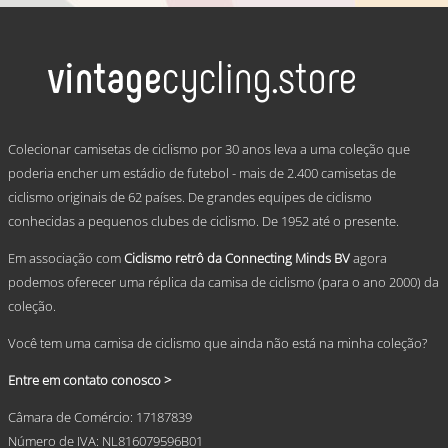
product
has
multiple
variants.
The
options
may
.
be
Colecionar camisetas de ciclismo por 30 anos leva a uma coleção que
chosen
poderia encher um estádio de futebol - mais de 2.400 camisetas de
on
ciclismo originais de 62 países. De grandes equipes de ciclismo
the
product
conhecidas a pequenos clubes de ciclismo. De 1952 até o presente.
page
Em associação com
Ciclismo retrô da Connecting Minds BV
agora
podemos oferecer uma réplica da camisa de ciclismo (para o ano 2000) da
coleção.
Você tem uma camisa de ciclismo que ainda não está na minha coleção?
Entre em contato conosco >
Câmara de Comércio: 17187839
Número de IVA: NL816079596B01