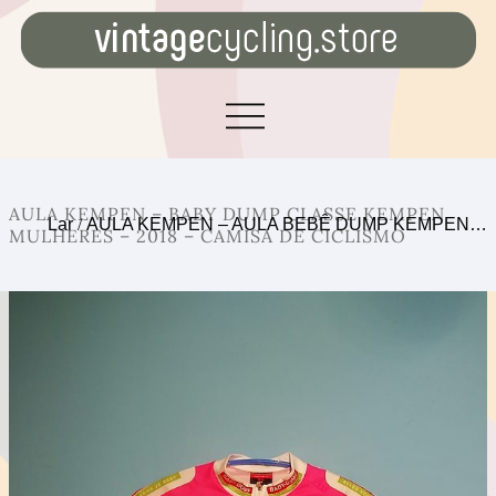
AULA KEMPEN – BABY DUMP CLASSE KEMPEN
Lar
/
AULA KEMPEN – AULA BEBÊ DUMP KEMPEN…
MULHERES – 2018 – CAMISA DE CICLISMO