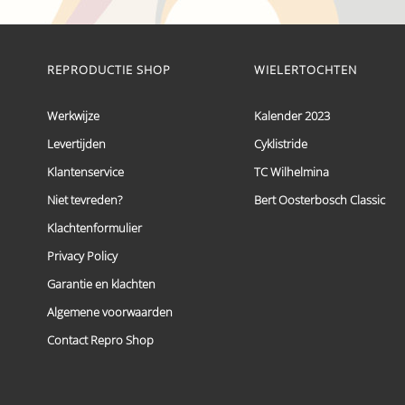
€ 59,95
Dit
tot
product
heeft
€ 69,95
meerdere
REPRODUCTIE SHOP
WIELERTOCHTEN
variaties.
Deze
optie
Werkwijze
Kalender 2023
kan
Levertijden
Cyklistride
gekozen
worden
Klantenservice
TC Wilhelmina
op
de
Niet tevreden?
Bert Oosterbosch Classic
productpagina
Klachtenformulier
Privacy Policy
Garantie en klachten
Algemene voorwaarden
Contact Repro Shop