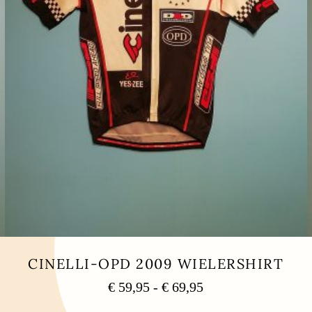
CINELLI-OPD 2009 WIELERSHIRT
Prijsklasse:
€
59,95
-
€
69,95
€ 59,95
Dit