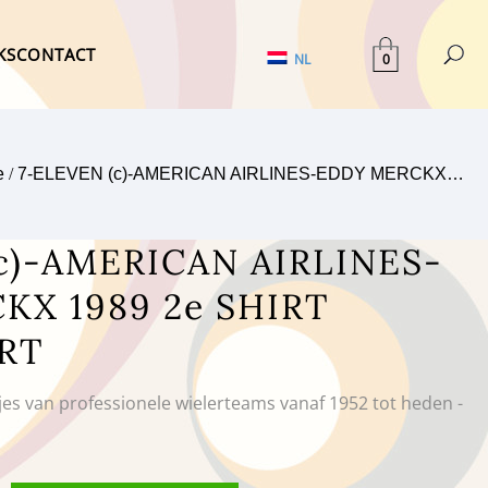
KS
CONTACT
0
NL
e
/
7-ELEVEN (c)-AMERICAN AIRLINES-EDDY MERCKX…
c)-AMERICAN AIRLINES-
KX 1989 2e SHIRT
RT
tjes van professionele wielerteams vanaf 1952 tot heden -