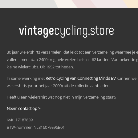
€ 59,95
Dit
tot
product
heeft
€ 69,95
meerdere
variaties.
Deze
optie
kan
.
gekozen
30 jaar wielershirts verzamelen, dat leidt tot een verzameling waarmee je
worden
vullen - meer dan 2400 originele wielershirts uit 62 landen. Van bekende 
op
kleine wielerclubs. Uit 1952 tot heden.
de
productpagina
In samenwerking met
Retro Cycling van Connecting Minds BV
kunnen we n
wielershirts (voor het jaar 2000) uit de collectie aanbieden.
Heeft u een wielershirt wat nog niet in mijn verzameling staat?
Neem contact op >
KvK: 17187839
BTW-nummer: NL816079596B01