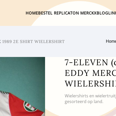
HOME
BESTEL REPLICA
TON MERCKX
BLOG
LIN
 1989 2E SHIRT WIELERSHIRT
Hom
7-ELEVEN (
EDDY MERC
WIELERSHI
Wielershirts en wielertrui
gesorteerd op land.