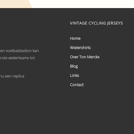
tot
product
heeft
€ 69,95
meerdere
variaties.
VINTAGE CYCLING JERSEYS
Deze
optie
kan
Home
gekozen
worden
Wielershirts
 een voetbalstadion kan
op
Over Ton Merckx
de
grote wielerteams tot
productpagina
Blog
Links
u een replica
Contact