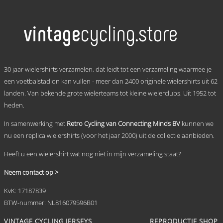
tot
product
heeft
€ 69,95
meerdere
variaties.
Deze
optie
kan
.
gekozen
30 jaar wielershirts verzamelen, dat leidt tot een verzameling waarmee je
worden
een voetbalstadion kan vullen - meer dan 2400 originele wielershirts uit 62
op
landen. Van bekende grote wielerteams tot kleine wielerclubs. Uit 1952 tot
de
productpagina
heden.
In samenwerking met
Retro Cycling van Connecting Minds BV
kunnen we
nu een replica wielershirts (voor het jaar 2000) uit de collectie aanbieden.
Heeft u een wielershirt wat nog niet in mijn verzameling staat?
Neem contact op >
KvK: 17187839
BTW-nummer: NL816079596B01
VINTAGE CYCLING JERSEYS
REPRODUCTIE SHOP