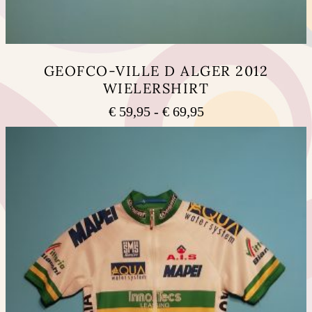
GEOFCO-VILLE D ALGER 2012
WIELERSHIRT
Prijsklasse:
€
59,95
-
€
69,95
€ 59,95
Dit
tot
product
heeft
€ 69,95
meerdere
variaties.
Deze
optie
kan
gekozen
worden
op
de
productpagina