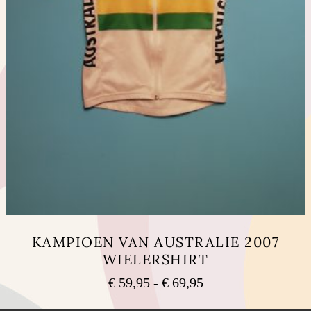
KAMPIOEN VAN AUSTRALIE 2007
WIELERSHIRT
Prijsklasse:
€
59,95
-
€
69,95
€ 59,95
Dit