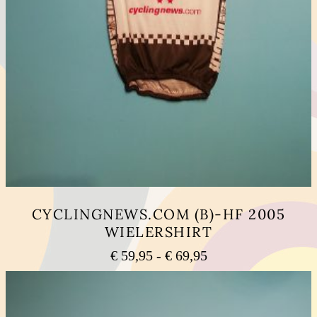
CYCLINGNEWS.COM (B)-HF 2005
WIELERSHIRT
Prijsklasse:
€
59,95
-
€
69,95
€ 59,95
Dit
tot
product
heeft
€ 69,95
meerdere