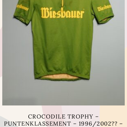
de
productpagina
CROCODILE TROPHY –
PUNTENKLASSEMENT – 1996/2002?? –