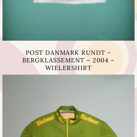
POST DANMARK RUNDT –
BERGKLASSEMENT – 2004 –
WIELERSHIRT
Dit
product
heeft
meerdere
variaties.
Deze
optie
kan
gekozen
worden
op