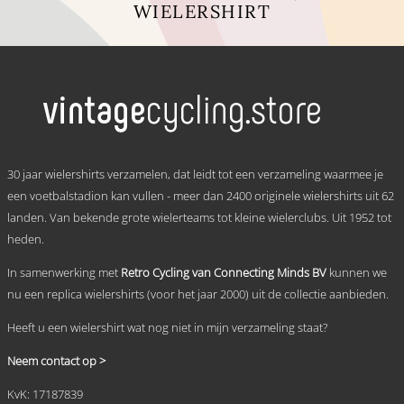
WIELERSHIRT
Dit
product
heeft
meerdere
variaties.
Deze
optie
kan
.
gekozen
30 jaar wielershirts verzamelen, dat leidt tot een verzameling waarmee je
worden
een voetbalstadion kan vullen - meer dan 2400 originele wielershirts uit 62
op
landen. Van bekende grote wielerteams tot kleine wielerclubs. Uit 1952 tot
de
productpagina
heden.
In samenwerking met
Retro Cycling van Connecting Minds BV
kunnen we
nu een replica wielershirts (voor het jaar 2000) uit de collectie aanbieden.
Heeft u een wielershirt wat nog niet in mijn verzameling staat?
Neem contact op >
KvK: 17187839