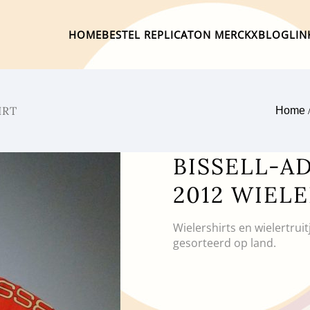
HOME
BESTEL REPLICA
TON MERCKX
BLOG
LIN
IRT
Home
BISSELL-A
2012 WIEL
Wielershirts en wielertrui
gesorteerd op land.