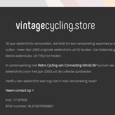
product
heeft
meerdere
variaties.
Deze
optie
kan
gekozen
.
worden
op
30 jaar wielershirts verzamelen, dat leidt tot een verzameling waarmee je
de
vullen - meer dan 2400 originele wielershirts uit 62 landen. Van bekende 
productpagina
kleine wielerclubs. Uit 1952 tot heden.
In samenwerking met
Retro Cycling van Connecting Minds BV
kunnen we n
wielershirts (voor het jaar 2000) uit de collectie aanbieden.
Heeft u een wielershirt wat nog niet in mijn verzameling staat?
Neem contact op >
KvK: 17187839
BTW-nummer: NL816079596B01