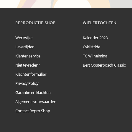
€ 59,95
Dit
tot
product
heeft
€ 69,95
meerdere
REPRODUCTIE SHOP
WIELERTOCHTEN
variaties.
Deze
optie
Werkwijze
Kalender 2023
kan
Levertijden
Cyklistride
gekozen
worden
Klantenservice
TC Wilhelmina
op
de
Niet tevreden?
Bert Oosterbosch Classic
productpagina
Klachtenformulier
Privacy Policy
Garantie en klachten
Algemene voorwaarden
Contact Repro Shop