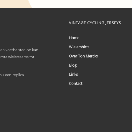
product
heeft
meerdere
variaties.
Deze
VINTAGE CYCLING JERSEYS
optie
kan
Home
gekozen
worden
Wielershirts
op
 een voetbalstadion kan
de
Over Ton Merckx
grote wielerteams tot
productpagina
Blog
Links
u een replica
Contact