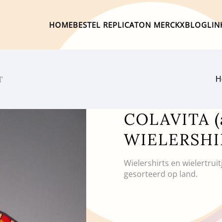
HOME
BESTEL REPLICA
TON MERCKX
BLOG
LIN
T
H
COLAVITA (
WIELERSHI
Wielershirts en wielertrui
gesorteerd op land.