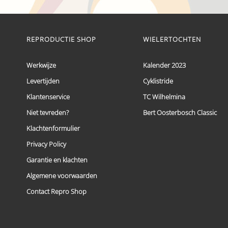
€ 59,95
Dit
tot
product
heeft
€ 69,95
meerdere
REPRODUCTIE SHOP
WIELERTOCHTEN
variaties.
Deze
optie
Werkwijze
Kalender 2023
kan
Levertijden
Cyklistride
gekozen
worden
Klantenservice
TC Wilhelmina
op
de
Niet tevreden?
Bert Oosterbosch Classic
productpagina
Klachtenformulier
Privacy Policy
Garantie en klachten
Algemene voorwaarden
Contact Repro Shop