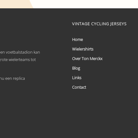
€ 59,95
Dit
tot
product
heeft
€ 69,95
meerdere
VINTAGE CYCLING JERSEYS
variaties.
Deze
optie
Home
kan
Wielershirts
gekozen
 een voetbalstadion kan
worden
Over Ton Merckx
grote wielerteams tot
op
de
Blog
productpagina
Links
u een replica
Contact