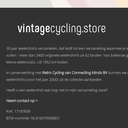
€ 59,95
Dit
tot
product
heeft
€ 69,95
meerdere
variaties.
Deze
optie
kan
.
gekozen
30 jaar wielershirts verzamelen, dat leidt tot een verzameling waarmee je
worden
vullen - meer dan 2400 originele wielershirts uit 62 landen. Van bekende 
op
kleine wielerclubs. Uit 1952 tot heden.
de
productpagina
In samenwerking met
Retro Cycling van Connecting Minds BV
kunnen we n
wielershirts (voor het jaar 2000) uit de collectie aanbieden.
Heeft u een wielershirt wat nog niet in mijn verzameling staat?
Neem contact op >
KvK: 17187839
BTW-nummer: NL816079596B01