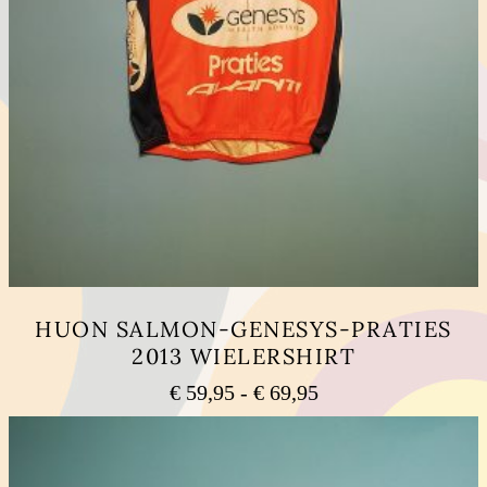
HUON SALMON-GENESYS-PRATIES
2013 WIELERSHIRT
Prijsklasse:
€
59,95
-
€
69,95
€ 59,95
Dit
tot
product
heeft
€ 69,95
meerdere