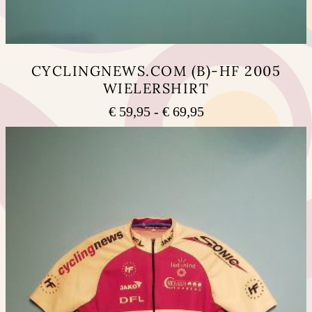
CYCLINGNEWS.COM (B)-HF 2005
WIELERSHIRT
Prijsklasse:
€
59,95
-
€
69,95
€ 59,95
Dit
tot
product
heeft
€ 69,95
meerdere
variaties.
Deze
optie
kan
gekozen
worden
op
de
productpagina