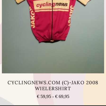
CYCLINGNEWS.COM (C)-JAKO 2008
WIELERSHIRT
Prijsklasse:
€
59,95
-
€
69,95
€ 59,95
Dit