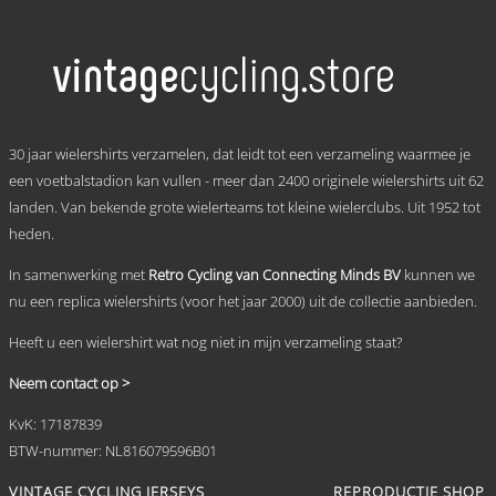
tot
product
heeft
€ 69,95
meerdere
variaties.
Deze
optie
kan
.
gekozen
30 jaar wielershirts verzamelen, dat leidt tot een verzameling waarmee je
worden
een voetbalstadion kan vullen - meer dan 2400 originele wielershirts uit 62
op
landen. Van bekende grote wielerteams tot kleine wielerclubs. Uit 1952 tot
de
productpagina
heden.
In samenwerking met
Retro Cycling van Connecting Minds BV
kunnen we
nu een replica wielershirts (voor het jaar 2000) uit de collectie aanbieden.
Heeft u een wielershirt wat nog niet in mijn verzameling staat?
Neem contact op >
KvK: 17187839
BTW-nummer: NL816079596B01
VINTAGE CYCLING JERSEYS
REPRODUCTIE SHOP