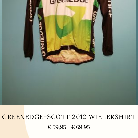
GREENEDGE-SCOTT 2012 WIELERSHIRT
Prijsklasse:
€
59,95
-
€
69,95
€ 59,95
Dit