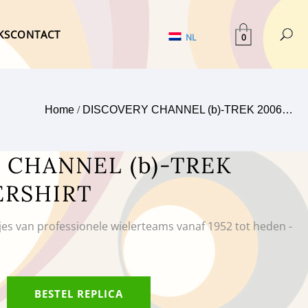
KS
CONTACT
0
NL
Home
/
DISCOVERY CHANNEL (b)-TREK 2006…
 CHANNEL (b)-TREK
ERSHIRT
tjes van professionele wielerteams vanaf 1952 tot heden -
BESTEL REPLICA