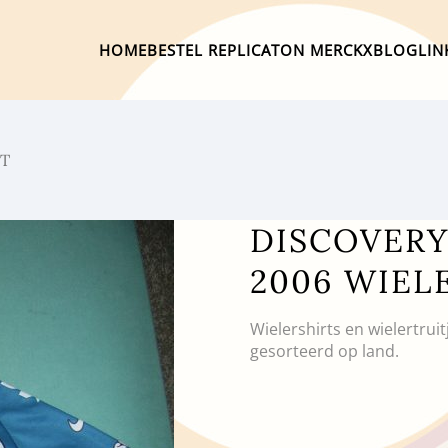
HOME
BESTEL REPLICA
TON MERCKX
BLOG
LIN
RT
DISCOVERY
2006 WIEL
Wielershirts en wielertrui
gesorteerd op land.