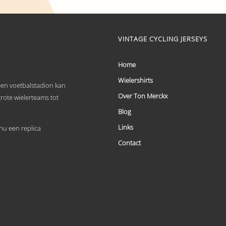
tot
product
heeft
€ 69,95
meerdere
variaties.
VINTAGE CYCLING JERSEYS
Deze
optie
kan
Home
gekozen
worden
Wielershirts
 een voetbalstadion kan
op
Over Ton Merckx
de
grote wielerteams tot
productpagina
Blog
Links
u een replica
Contact