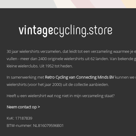
€ 59,95
Dit
tot
product
heeft
€ 69,95
meerdere
variaties.
Deze
optie
kan
.
gekozen
30 jaar wielershirts verzamelen, dat leidt tot een verzameling waarmee je
worden
vullen - meer dan 2400 originele wielershirts uit 62 landen. Van bekende 
op
kleine wielerclubs. Uit 1952 tot heden.
de
productpagina
In samenwerking met
Retro Cycling van Connecting Minds BV
kunnen we n
wielershirts (voor het jaar 2000) uit de collectie aanbieden.
Heeft u een wielershirt wat nog niet in mijn verzameling staat?
Neem contact op >
KvK: 17187839
BTW-nummer: NL816079596B01