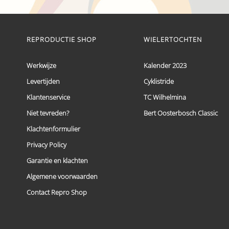
€ 59,95
Dit
tot
product
heeft
€ 69,95
meerdere
REPRODUCTIE SHOP
WIELERTOCHTEN
variaties.
Deze
optie
Werkwijze
Kalender 2023
kan
Levertijden
Cyklistride
gekozen
worden
Klantenservice
TC Wilhelmina
op
de
Niet tevreden?
Bert Oosterbosch Classic
productpagina
Klachtenformulier
Privacy Policy
Garantie en klachten
Algemene voorwaarden
Contact Repro Shop