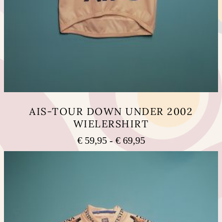
AIS-TOUR DOWN UNDER 2002
WIELERSHIRT
Prijsklasse:
€
59,95
-
€
69,95
€ 59,95
Dit
tot
product
heeft
€ 69,95
meerdere
variaties.
Deze
optie
kan