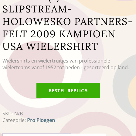
SLIPSTREAM-
HOLOWESKO PARTNERS-
FELT 2009 KAMPIOEN
USA WIELERSHIRT
Wielershirts en wielertruitjes van professionele
wielerteams vanaf 1952 tot heden - gesorteerd op land.
BESTEL REPLICA
SKU:
N/B
Categorie:
Pro Ploegen