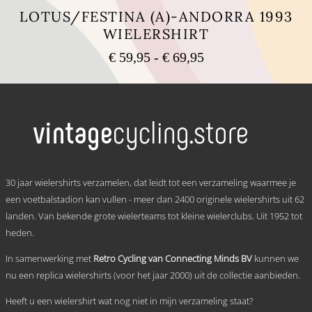
LOTUS/FESTINA (A)-ANDORRA 1993
WIELERSHIRT
Prijsklasse:
€
59,95
-
€
69,95
€ 59,95
Dit
tot
product
heeft
€ 69,95
meerdere
variaties.
Deze
optie
kan
.
gekozen
30 jaar wielershirts verzamelen, dat leidt tot een verzameling waarmee je
worden
een voetbalstadion kan vullen - meer dan 2400 originele wielershirts uit 62
op
landen. Van bekende grote wielerteams tot kleine wielerclubs. Uit 1952 tot
de
productpagina
heden.
In samenwerking met
Retro Cycling van Connecting Minds BV
kunnen we
nu een replica wielershirts (voor het jaar 2000) uit de collectie aanbieden.
Heeft u een wielershirt wat nog niet in mijn verzameling staat?