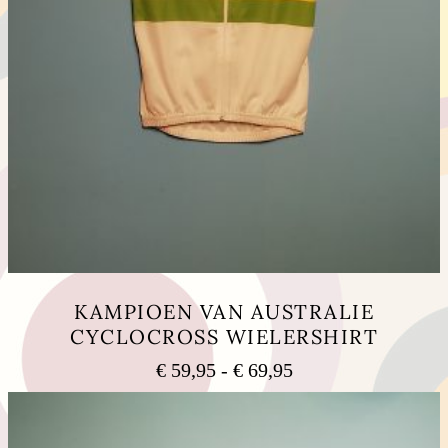
KAMPIOEN VAN AUSTRALIE
CYCLOCROSS WIELERSHIRT
Prijsklasse:
€
59,95
-
€
69,95
€ 59,95
Dit
tot
product
heeft
€ 69,95