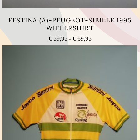
FESTINA (A)-PEUGEOT-SIBILLE 1995
WIELERSHIRT
Prijsklasse:
€
59,95
-
€
69,95
€ 59,95
Dit
tot
product
heeft
€ 69,95
meerdere
variaties.
Deze
optie
kan
gekozen
worden
op
de
productpagina