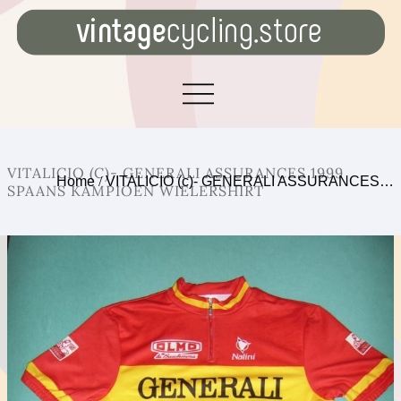
VITALICIO (C)- GENERALI ASSURANCES 1999
Home
/
VITALICIO (c)- GENERALI ASSURANCES…
SPAANS KAMPIOEN WIELERSHIRT