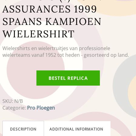
ASSURANCES 1999
SPAANS KAMPIOEN
WIELERSHIRT
Wielershirts en wielertruitjes van professionele
wielerteams vanaf 1952 tot heden - gesorteerd op land.
BESTEL REPLICA
SKU:
N/B
Categorie:
Pro Ploegen
DESCRIPTION
ADDITIONAL INFORMATION