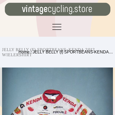
JELLY BELLY (F) SPORTBEANS-KENDA 2012
Home
/
JELLY BELLY (f) SPORTBEANS-KENDA…
WIELERSHIRT