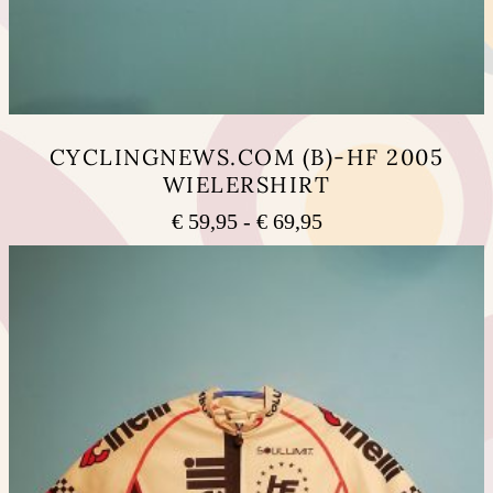
CYCLINGNEWS.COM (B)-HF 2005
WIELERSHIRT
Prijsklasse:
€
59,95
-
€
69,95
€ 59,95
Dit
tot
product
heeft
€ 69,95
meerdere
variaties.
Deze
optie
kan
gekozen
worden
op
de
productpagina