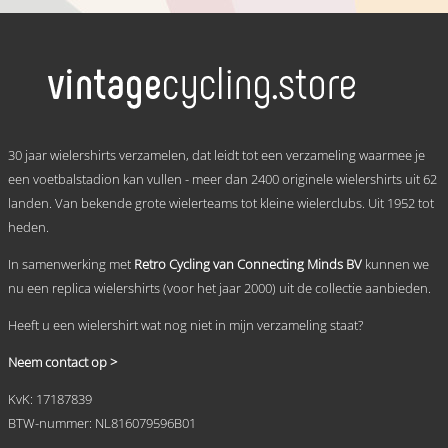
Dit
tot
product
heeft
€ 69,95
meerdere
variaties.
Deze
optie
kan
.
gekozen
30 jaar wielershirts verzamelen, dat leidt tot een verzameling waarmee je
worden
een voetbalstadion kan vullen - meer dan 2400 originele wielershirts uit 62
op
landen. Van bekende grote wielerteams tot kleine wielerclubs. Uit 1952 tot
de
productpagina
heden.
In samenwerking met
Retro Cycling van Connecting Minds BV
kunnen we
nu een replica wielershirts (voor het jaar 2000) uit de collectie aanbieden.
Heeft u een wielershirt wat nog niet in mijn verzameling staat?
Neem contact op >
KvK: 17187839
BTW-nummer: NL816079596B01