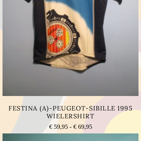
FESTINA (A)-PEUGEOT-SIBILLE 1995
WIELERSHIRT
Prijsklasse:
€
59,95
-
€
69,95
€ 59,95
Dit
tot