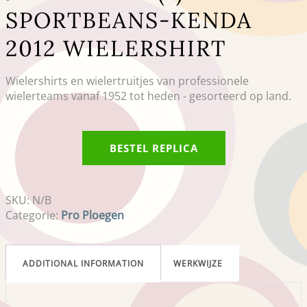
SPORTBEANS-KENDA
2012 WIELERSHIRT
Wielershirts en wielertruitjes van professionele
wielerteams vanaf 1952 tot heden - gesorteerd op land.
BESTEL REPLICA
SKU:
N/B
Categorie:
Pro Ploegen
ADDITIONAL INFORMATION
WERKWIJZE