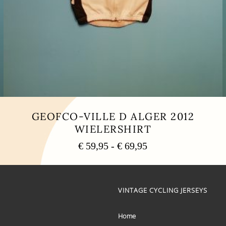
GEOFCO-VILLE D ALGER 2012
WIELERSHIRT
Prijsklasse:
€
59,95
-
€
69,95
€ 59,95
Dit
tot
product
heeft
€ 69,95
meerdere
VINTAGE CYCLING JERSEYS
variaties.
Deze
optie
Home
kan