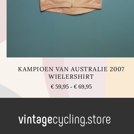
KAMPIOEN VAN AUSTRALIE 2007
WIELERSHIRT
Prijsklasse:
€
59,95
-
€
69,95
€ 59,95
Dit
tot
product
heeft
€ 69,95
meerdere
variaties.
Deze
optie
kan
.