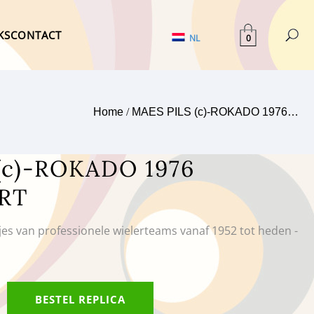
KS
CONTACT
0
NL
Home
/
MAES PILS (c)-ROKADO 1976…
(c)-ROKADO 1976
RT
tjes van professionele wielerteams vanaf 1952 tot heden -
BESTEL REPLICA