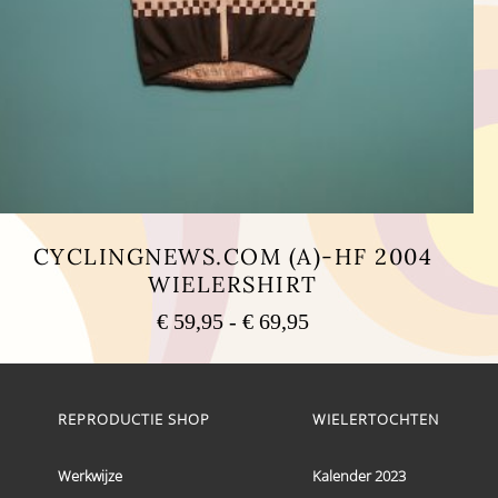
CYCLINGNEWS.COM (A)-HF 2004
WIELERSHIRT
Prijsklasse:
€
59,95
-
€
69,95
€ 59,95
Dit
tot
product
heeft
€ 69,95
meerdere
REPRODUCTIE SHOP
WIELERTOCHTEN
variaties.
Deze
optie
Werkwijze
Kalender 2023
kan