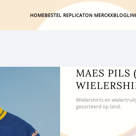
HOME
BESTEL REPLICA
TON MERCKX
BLOG
LIN
MAES PILS 
WIELERSHI
Wielershirts en wielertrui
gesorteerd op land.