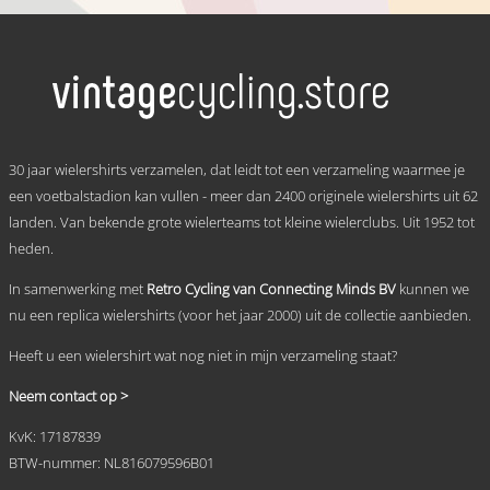
Dit
tot
product
heeft
€ 69,95
meerdere
variaties.
Deze
optie
kan
.
gekozen
30 jaar wielershirts verzamelen, dat leidt tot een verzameling waarmee je
worden
een voetbalstadion kan vullen - meer dan 2400 originele wielershirts uit 62
op
landen. Van bekende grote wielerteams tot kleine wielerclubs. Uit 1952 tot
de
productpagina
heden.
In samenwerking met
Retro Cycling van Connecting Minds BV
kunnen we
nu een replica wielershirts (voor het jaar 2000) uit de collectie aanbieden.
Heeft u een wielershirt wat nog niet in mijn verzameling staat?
Neem contact op >
KvK: 17187839
BTW-nummer: NL816079596B01