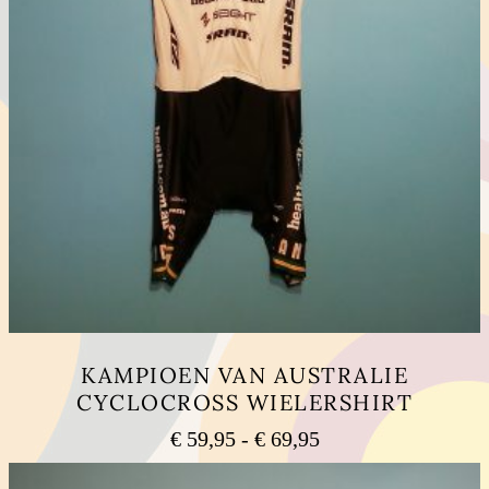
KAMPIOEN VAN AUSTRALIE
CYCLOCROSS WIELERSHIRT
Prijsklasse:
€
59,95
-
€
69,95
€ 59,95
Dit
tot