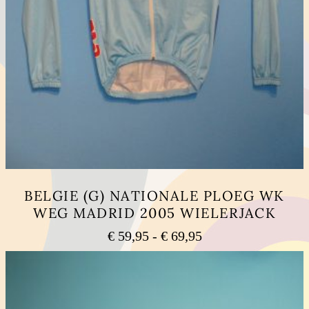
BELGIE (G) NATIONALE PLOEG WK
WEG MADRID 2005 WIELERJACK
Prijsklasse:
€
59,95
-
€
69,95
€ 59,95
Dit
tot
product
heeft
€ 69,95
meerdere
variaties.