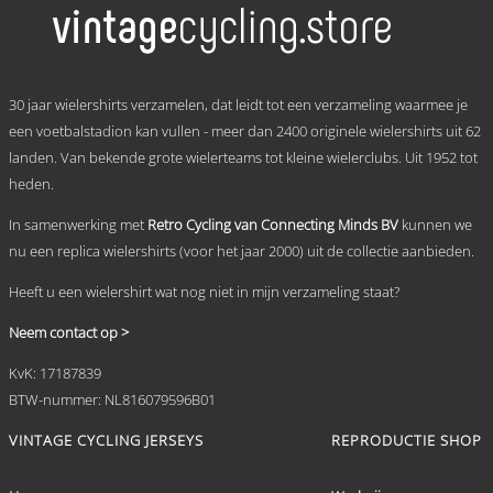
variaties.
Deze
optie
kan
.
gekozen
30 jaar wielershirts verzamelen, dat leidt tot een verzameling waarmee je
worden
een voetbalstadion kan vullen - meer dan 2400 originele wielershirts uit 62
op
landen. Van bekende grote wielerteams tot kleine wielerclubs. Uit 1952 tot
de
productpagina
heden.
In samenwerking met
Retro Cycling van Connecting Minds BV
kunnen we
nu een replica wielershirts (voor het jaar 2000) uit de collectie aanbieden.
Heeft u een wielershirt wat nog niet in mijn verzameling staat?
Neem contact op >
KvK: 17187839
BTW-nummer: NL816079596B01
VINTAGE CYCLING JERSEYS
REPRODUCTIE SHOP