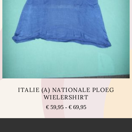
ITALIE (A) NATIONALE PLOEG
WIELERSHIRT
Prijsklasse:
€
59,95
-
€
69,95
€ 59,95
Dit
tot
product
heeft
€ 69,95
meerdere