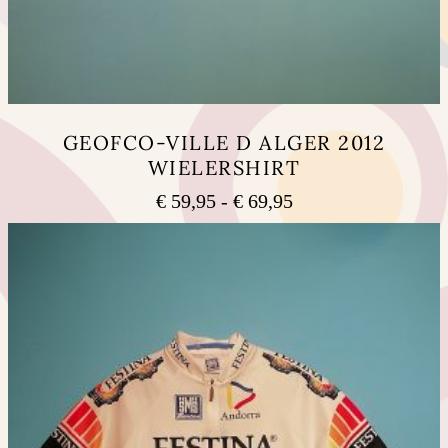
GEOFCO-VILLE D ALGER 2012
WIELERSHIRT
Prijsklasse:
€
59,95
-
€
69,95
€ 59,95
Dit
tot
product
heeft
€ 69,95
meerdere
variaties.
Deze
optie
kan
gekozen
worden
op
de
productpagina