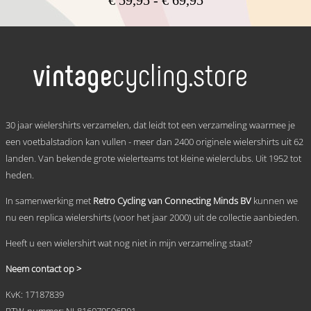
€ 59,95
Dit
tot
product
heeft
€ 69,95
meerdere
variaties.
Deze
optie
kan
.
gekozen
30 jaar wielershirts verzamelen, dat leidt tot een verzameling waarmee je
worden
een voetbalstadion kan vullen - meer dan 2400 originele wielershirts uit 62
op
landen. Van bekende grote wielerteams tot kleine wielerclubs. Uit 1952 tot
de
productpagina
heden.
In samenwerking met
Retro Cycling van Connecting Minds BV
kunnen we
nu een replica wielershirts (voor het jaar 2000) uit de collectie aanbieden.
Heeft u een wielershirt wat nog niet in mijn verzameling staat?
Neem contact op >
KvK: 17187839
BTW-nummer: NL816079596B01