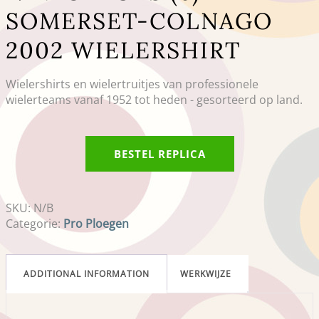
SOMERSET-COLNAGO
2002 WIELERSHIRT
Wielershirts en wielertruitjes van professionele
wielerteams vanaf 1952 tot heden - gesorteerd op land.
BESTEL REPLICA
SKU:
N/B
Categorie:
Pro Ploegen
ADDITIONAL INFORMATION
WERKWIJZE