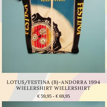
LOTUS/FESTINA (B)-ANDORRA 1994
WIELERSHIRT WIELERSHIRT
Prijsklasse:
€
59,95
-
€
69,95
€ 59,95
Dit
tot