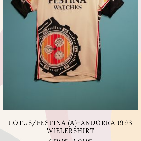
LOTUS/FESTINA (A)-ANDORRA 1993
WIELERSHIRT
Prijsklasse:
€
59,95
-
€
69,95