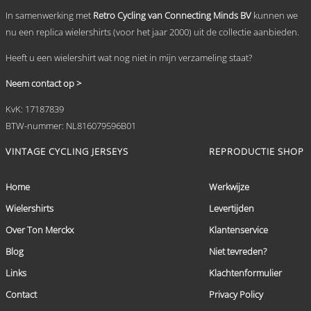
In samenwerking met
Retro Cycling van Connecting Minds BV
kunnen we
nu een replica wielershirts (voor het jaar 2000) uit de collectie aanbieden.
Heeft u een wielershirt wat nog niet in mijn verzameling staat?
Neem contact op >
KvK: 17187839
BTW-nummer: NL816079596B01
VINTAGE CYCLING JERSEYS
REPRODUCTIE SHOP
Home
Werkwijze
Wielershirts
Levertijden
Over Ton Merckx
Klantenservice
Blog
Niet tevreden?
Links
Klachtenformulier
Contact
Privacy Policy