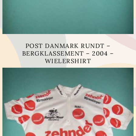
POST DANMARK RUNDT –
BERGKLASSEMENT – 2004 –
WIELERSHIRT
Dit
product
heeft
meerdere
variaties.
Deze
optie
kan
gekozen
worden
op
de
productpagina