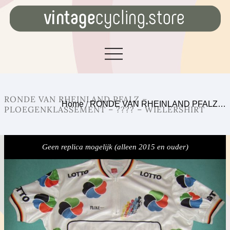
RONDE VAN RHEINLAND PFALZ –
Home
/
RONDE VAN RHEINLAND PFALZ…
PLOEGENKLASSEMENT – ???? – WIELERSHIRT
Geen replica mogelijk (alleen 2015 en ouder)