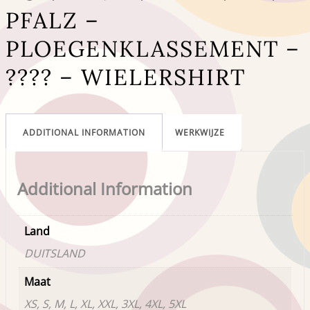
PFALZ –
PLOEGENKLASSEMENT –
???? – WIELERSHIRT
ADDITIONAL INFORMATION
WERKWIJZE
Additional Information
Land
DUITSLAND
Maat
XS, S, M, L, XL, XXL, 3XL, 4XL, 5XL