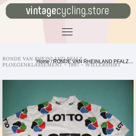
RONDE VAN RHEINLAND PFALZ –
Home
/
RONDE VAN RHEINLAND PFALZ…
PLOEGENKLASSEMENT – 1997 – WIELERSHIRT