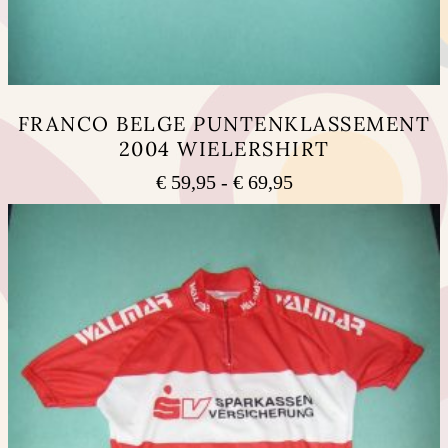
FRANCO BELGE PUNTENKLASSEMENT
2004 WIELERSHIRT
Prijsklasse:
€
59,95
-
€
69,95
€ 59,95
Dit
tot
product
heeft
€ 69,95
meerdere
variaties.
Deze
optie
kan
gekozen
worden
op
de
productpagina