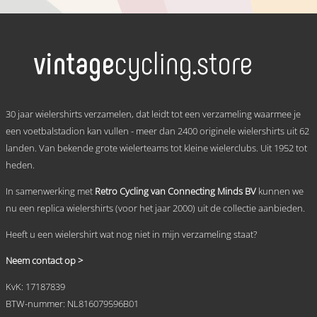
€ 59,95
Dit
tot
product
heeft
€ 69,95
meerdere
variaties.
Deze
optie
kan
.
gekozen
30 jaar wielershirts verzamelen, dat leidt tot een verzameling waarmee je
worden
een voetbalstadion kan vullen - meer dan 2400 originele wielershirts uit 62
op
landen. Van bekende grote wielerteams tot kleine wielerclubs. Uit 1952 tot
de
productpagina
heden.
In samenwerking met
Retro Cycling van Connecting Minds BV
kunnen we
nu een replica wielershirts (voor het jaar 2000) uit de collectie aanbieden.
Heeft u een wielershirt wat nog niet in mijn verzameling staat?
Neem contact op >
KvK: 17187839
BTW-nummer: NL816079596B01