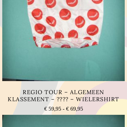
REGIO TOUR – ALGEMEEN
KLASSEMENT – ???? – WIELERSHIRT
Prijsklasse:
€
59,95
-
€
69,95
€ 59,95
Dit
tot
product