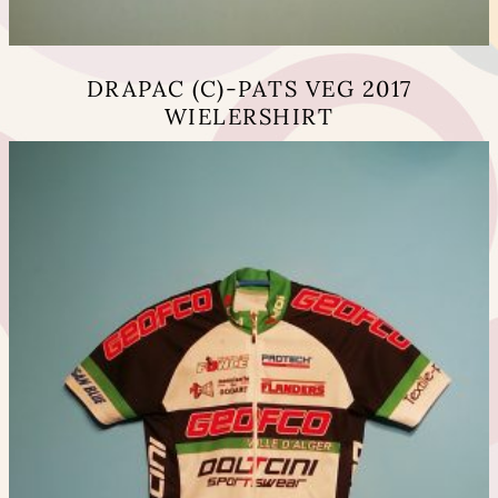
DRAPAC (C)-PATS VEG 2017
WIELERSHIRT
Dit
product
heeft
meerdere
variaties.
Deze
optie
kan
gekozen
worden
op
de
productpagina