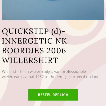
QUICKSTEP (d)-
INNERGETIC NK
BOORDJES 2006
WIELERSHIRT
Wielershirts en wielertruitjes van professionele
wielerteams vanaf 1952 tot heden - gesorteerd op land.
BESTEL REPLICA