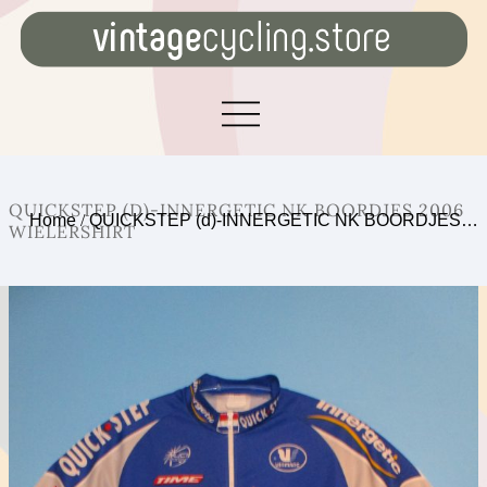
QUICKSTEP (D)-INNERGETIC NK BOORDJES 2006
Home
/
QUICKSTEP (d)-INNERGETIC NK BOORDJES…
WIELERSHIRT