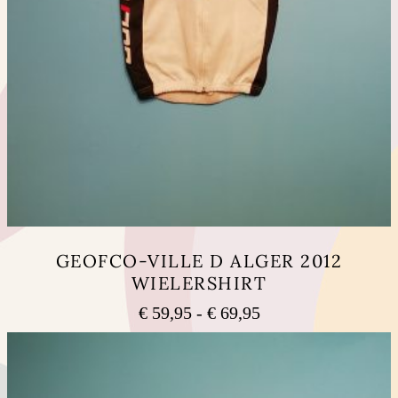
GEOFCO-VILLE D ALGER 2012
WIELERSHIRT
Prijsklasse:
€
59,95
-
€
69,95
€ 59,95
Dit
tot
product
heeft
€ 69,95
meerdere