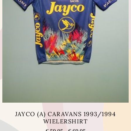
JAYCO (A) CARAVANS 1993/1994
WIELERSHIRT
Prijsklasse:
€
59,95
-
€
69,95