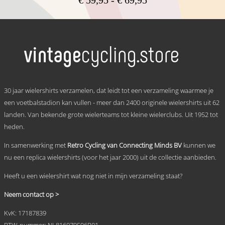
€ 59,95
Dit
tot
product
heeft
€ 69,95
meerdere
variaties.
Deze
optie
kan
.
gekozen
30 jaar wielershirts verzamelen, dat leidt tot een verzameling waarmee je
worden
een voetbalstadion kan vullen - meer dan 2400 originele wielershirts uit 62
op
landen. Van bekende grote wielerteams tot kleine wielerclubs. Uit 1952 tot
de
productpagina
heden.
In samenwerking met
Retro Cycling van Connecting Minds BV
kunnen we
nu een replica wielershirts (voor het jaar 2000) uit de collectie aanbieden.
Heeft u een wielershirt wat nog niet in mijn verzameling staat?
Neem contact op >
KvK: 17187839
BTW-nummer: NL816079596B01