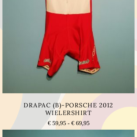
DRAPAC (B)-PORSCHE 2012
WIELERSHIRT
Prijsklasse:
€
59,95
-
€
69,95
€ 59,95
Dit
tot