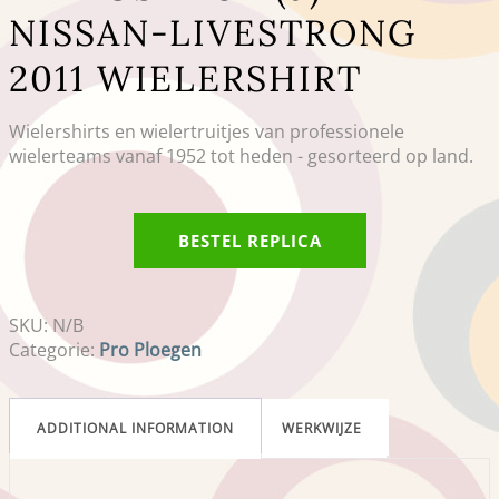
NISSAN-LIVESTRONG
2011 WIELERSHIRT
Wielershirts en wielertruitjes van professionele
wielerteams vanaf 1952 tot heden - gesorteerd op land.
BESTEL REPLICA
SKU:
N/B
Categorie:
Pro Ploegen
ADDITIONAL INFORMATION
WERKWIJZE