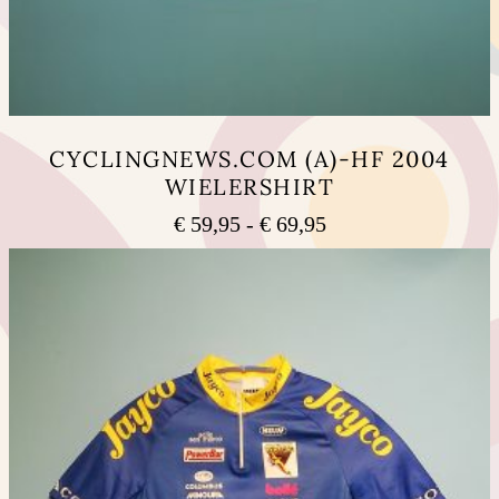
CYCLINGNEWS.COM (A)-HF 2004
WIELERSHIRT
Prijsklasse:
€
59,95
-
€
69,95
€ 59,95
Dit
tot
product
heeft
€ 69,95
meerdere
variaties.
Deze
optie
kan
gekozen
worden
op
de
productpagina