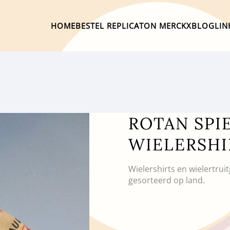
HOME
BESTEL REPLICA
TON MERCKX
BLOG
LIN
ROTAN SPI
WIELERSHI
Wielershirts en wielertrui
gesorteerd op land.