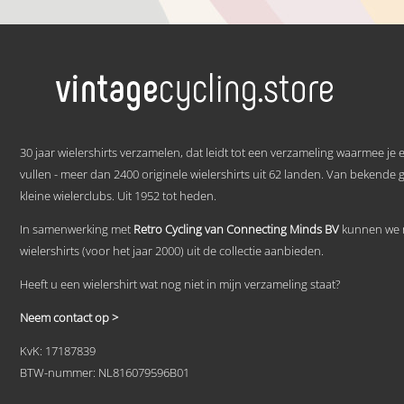
€ 59,95
Dit
tot
product
heeft
€ 69,95
meerdere
variaties.
Deze
optie
kan
.
gekozen
30 jaar wielershirts verzamelen, dat leidt tot een verzameling waarmee je
worden
vullen - meer dan 2400 originele wielershirts uit 62 landen. Van bekende 
op
kleine wielerclubs. Uit 1952 tot heden.
de
productpagina
In samenwerking met
Retro Cycling van Connecting Minds BV
kunnen we n
wielershirts (voor het jaar 2000) uit de collectie aanbieden.
Heeft u een wielershirt wat nog niet in mijn verzameling staat?
Neem contact op >
KvK: 17187839
BTW-nummer: NL816079596B01