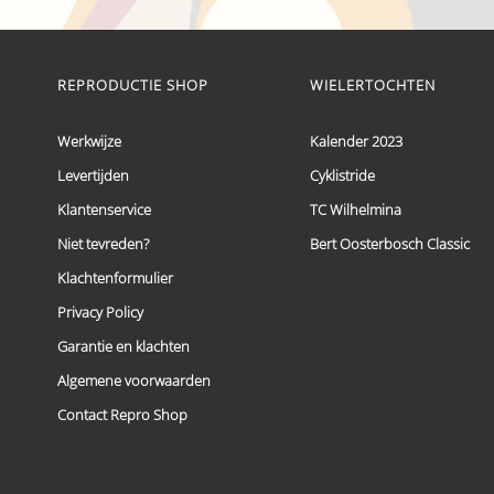
€ 59,95
Dit
tot
product
heeft
€ 69,95
meerdere
REPRODUCTIE SHOP
WIELERTOCHTEN
variaties.
Deze
optie
Werkwijze
Kalender 2023
kan
Levertijden
Cyklistride
gekozen
worden
Klantenservice
TC Wilhelmina
op
de
Niet tevreden?
Bert Oosterbosch Classic
productpagina
Klachtenformulier
Privacy Policy
Garantie en klachten
Algemene voorwaarden
Contact Repro Shop