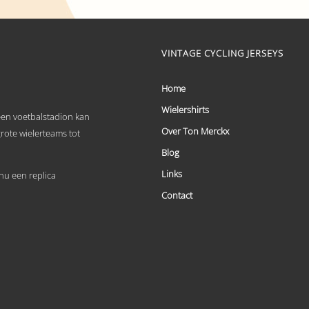
product
heeft
meerdere
variaties.
Deze
VINTAGE CYCLING JERSEYS
optie
kan
Home
gekozen
worden
Wielershirts
op
 een voetbalstadion kan
de
Over Ton Merckx
grote wielerteams tot
productpagina
Blog
Links
u een replica
Contact