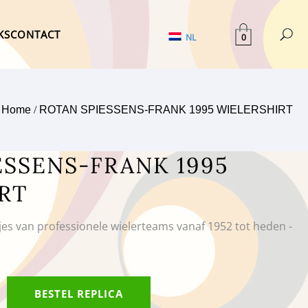
KS
CONTACT
0
NL
Home
/
ROTAN SPIESSENS-FRANK 1995 WIELERSHIRT
ESSENS-FRANK 1995
RT
tjes van professionele wielerteams vanaf 1952 tot heden -
BESTEL REPLICA