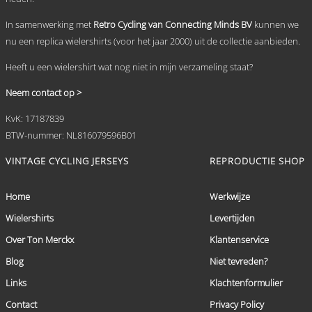
In samenwerking met
Retro Cycling van Connecting Minds BV
kunnen we
nu een replica wielershirts (voor het jaar 2000) uit de collectie aanbieden.
Heeft u een wielershirt wat nog niet in mijn verzameling staat?
Neem contact op >
KvK: 17187839
BTW-nummer: NL816079596B01
VINTAGE CYCLING JERSEYS
REPRODUCTIE SHOP
Home
Werkwijze
Wielershirts
Levertijden
Over Ton Merckx
Klantenservice
Blog
Niet tevreden?
Links
Klachtenformulier
Contact
Privacy Policy