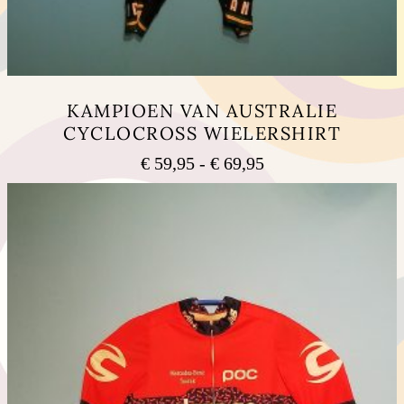
KAMPIOEN VAN AUSTRALIE
CYCLOCROSS WIELERSHIRT
Prijsklasse:
€
59,95
-
€
69,95
€ 59,95
Dit
tot
product
heeft
€ 69,95
meerdere
variaties.
Deze
optie
kan
gekozen
worden
op
de
productpagina