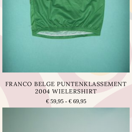
FRANCO BELGE PUNTENKLASSEMENT
2004 WIELERSHIRT
Prijsklasse:
€
59,95
-
€
69,95
€ 59,95
Dit
tot
product
heeft
€ 69,95
meerdere
variaties.