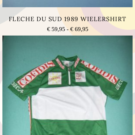
FLECHE DU SUD 1989 WIELERSHIRT
Prijsklasse:
€
59,95
-
€
69,95
€ 59,95
Dit
tot
product
heeft
€ 69,95
meerdere
variaties.
Deze
optie
kan
gekozen
worden
op
de
productpagina